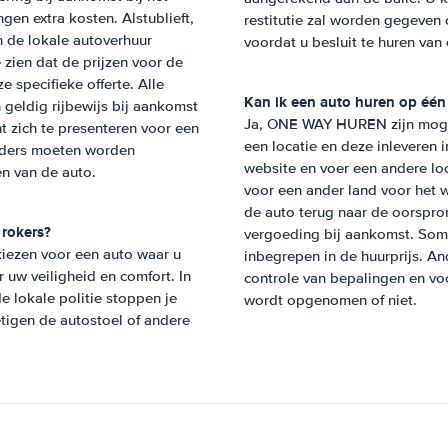
gen extra kosten. Alstublieft,
restitutie zal worden gegeven
n de lokale autoverhuur
voordat u besluit te huren van
 zien dat de prijzen voor de
 specifieke offerte. Alle
Kan ik een auto huren op één 
 geldig rijbewijs bij aankomst
Ja, ONE WAY HUREN zijn mogel
ht zich te presenteren voor een
een locatie en deze inleveren 
uurders moeten worden
website en voer een andere loc
n van de auto.
voor een ander land voor het 
de auto terug naar de oorspro
 rokers?
vergoeding bij aankomst. So
 kiezen voor een auto waar u
inbegrepen in de huurprijs. An
 uw veiligheid en comfort. In
controle van bepalingen en vo
de lokale politie stoppen je
wordt opgenomen of niet.
etigen de autostoel of andere