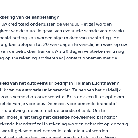
kkering van de aanbetaling?
 uw creditcard ondertussen de verhuur. Het zal worden
gkeer van de auto. In geval van eventuele schade veroorzaakt
paald bedrag kan worden afgetrokken van uw storting. Het
org kan oplopen tot 20 werkdagen te verschijnen weer op uw
af van de betrokken banken. Als 20 dagen verstreken en u nog
rag op uw rekening adviseren wij contact opnemen met de
eleid van het autoverhuur bedrijf in
Holman Luchthaven
?
lijk van de autoverhuur leverancier. Ze hebben het duidelijk
zoals vermeld op onze website. Er is ook een filter optie om
 beleid van je voorkeur. De meest voorkomende brandstof
- u ontvangt de auto met de brandstof tank. Om te
n, moet je het terug met dezelfde hoeveelheid brandstof
rekende brandstof zal in rekening worden gebracht op de terug
rdt geleverd met een volle tank, die u zal worden
unt gebruik maken van zoveel brandstof als nodig. Geen