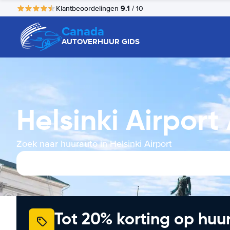
9.1
Klantbeoordelingen
/ 10
Canada
AUTOVERHUUR GIDS
Helsinki Airpor
Zoek naar huurauto in Helsinki Airport
Tot 20% korting op huu