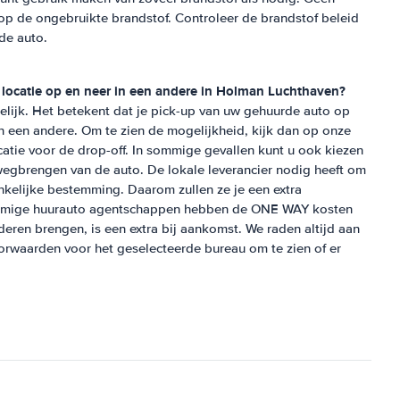
 op de ongebruikte brandstof. Controleer de brandstof beleid
 de auto.
locatie op en neer in een andere in
Holman Luchthaven
?
ijk. Het betekent dat je pick-up van uw gehuurde auto op
in een andere. Om te zien de mogelijkheid, kijk dan op onze
atie voor de drop-off. In sommige gevallen kunt u ook kiezen
wegbrengen van de auto. De lokale leverancier nodig heeft om
nkelijke bestemming. Daarom zullen ze je een extra
mmige huurauto agentschappen hebben de ONE WAY kosten
deren brengen, is een extra bij aankomst. We raden altijd aan
orwaarden voor het geselecteerde bureau om te zien of er