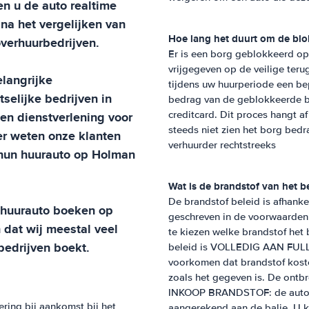
en u de auto realtime
 na het vergelijken van
Hoe lang het duurt om de blo
overhuurbedrijven.
Er is een borg geblokkeerd op
vrijgegeven op de veilige teru
elangrijke
tijdens uw huurperiode een be
selijke bedrijven in
bedrag van de geblokkeerde b
en dienstverlening voor
creditcard. Dit proces hangt 
steeds niet zien het borg bed
er weten onze klanten
verhuurder rechtstreeks
r hun huurauto op
Holman
Wat is de brandstof van het b
De brandstof beleid is afhanke
w huurauto boeken op
geschreven in de voorwaarden 
n dat wij meestal veel
te kiezen welke brandstof het
bedrijven boekt.
beleid is VOLLEDIG AAN FULL 
voorkomen dat brandstof koste
zoals het gegeven is. De ontb
INKOOP BRANDSTOF: de auto wo
ring bij aankomst bij het
aangerekend aan de balie. U k