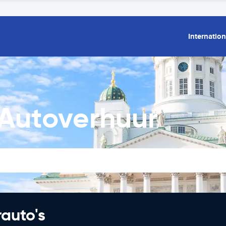
Internation
t Autoverhuur
rauto's