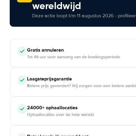
wereldwijd
Deze actie loopt t/m 11 augustus 2026 - profite
Gratis annuleren
Tot 48 uur voor aanvang van de boekingsperiode
Laagsteprijsgarantie
Betere prijs gevonden? Wij zorgen voor een betere aanb
24000+ ophaallocaties
Ophaallocaties over de hele wereld