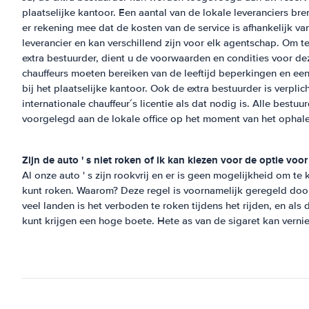
plaatselijke kantoor. Een aantal van de lokale leveranciers bren
er rekening mee dat de kosten van de service is afhankelijk va
leverancier en kan verschillend zijn voor elk agentschap. Om te
extra bestuurder, dient u de voorwaarden en condities voor deze
chauffeurs moeten bereiken van de leeftijd beperkingen en een
bij het plaatselijke kantoor. Ook de extra bestuurder is verplic
internationale chauffeur´s licentie als dat nodig is. Alle best
voorgelegd aan de lokale office op het moment van het ophale
Zijn de auto ' s niet roken of ik kan kiezen voor de optie voor
Al onze auto ' s zijn rookvrij en er is geen mogelijkheid om te
kunt roken. Waarom? Deze regel is voornamelijk geregeld door
veel landen is het verboden te roken tijdens het rijden, en als 
kunt krijgen een hoge boete. Hete as van de sigaret kan verni