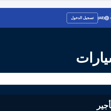
(AE)
تسجيل الدخول
يارات
لى تأجير