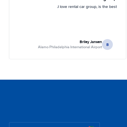
I love rental car group, is the best.
Briley Jansen
B
Alamo Philadelphia International Airport