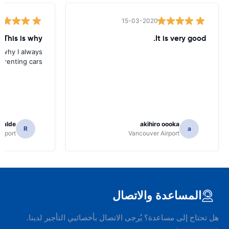
15-03-2020
 This is why
It is very good.
s why I always
 renting cars.
icalde
akihiro oooka
R
a
irport
Vancouver Airport
المساعدة والاتصال
هل تحتاج إلى مساعدة؟ يُرجى الاتصال بأخصائيي التأجير لدينا.