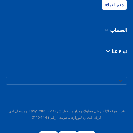
دعم العملاء
الحساب
نبذة عنا
هذا الموقع الإلكتروني مملوك ومدار من قبل شركة EasyTerra B.V. ومسجل لدى
غرفة التجارة ليوواردن، هولندا، رقم 01104443