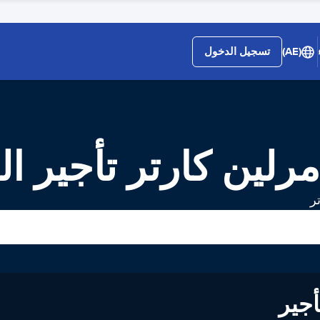
(AE)
تسجيل الدخول
رلین کارتر تأجير ا
ر
لى تأجير