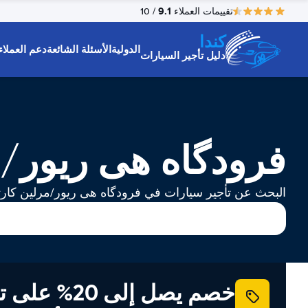
9.1
تقييمات العملاء
/ 10
كندا
الدولية
الأسئلة الشائعة
دعم العملاء
دليل تأجير السيارات
فرودگاه هی ریور/م
البحث عن تأجير سيارات في فرودگاه هی ریور/مرلین کارت
خصم يصل إلى 20% ع