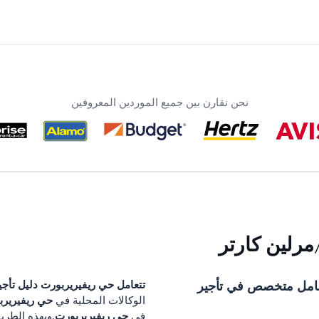
نحن نقارن بين جميع الموردين المعروفين
مرلین کارتر
امل متخصص في تأجير
تتعامل
حي ريفيريربورت
دليل تأجي
حي ريفيريرب
الوكالات المحلية في
حي ريفيريربورت
في
.وبهذه الطري