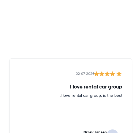
02-07-2026
I love rental car group
I love rental car group, is the best.
Briley Jansen