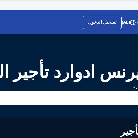
(AE)
تسجيل الدخول
رنس ادوارد تأجير ا
رد
لى تأجير