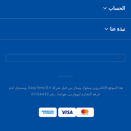
الحساب
نبذة عنا
هذا الموقع الإلكتروني مملوك ومدار من قبل شركة EasyTerra B.V. ومسجل لدى
غرفة التجارة ليوواردن، هولندا، رقم 01104443