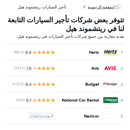
الصفحة الرئيسية
تأجير السيارات ريتشموند هيل
تتوفر بعض شركات تأجير السيارات التابعة
لنا في ريتشموند هيل
نقدم مقارنة بين جميع شركات تأجير السيارات في ريتشموند هيل:
Hertz
8.6
(8812)
ل
Avis
7.6
(7437)
ل
Budget
9.4
(11512)
ل
National Car Rental
9.1
(492)
ل
Nextcar
لا توجد مراجعات
ل