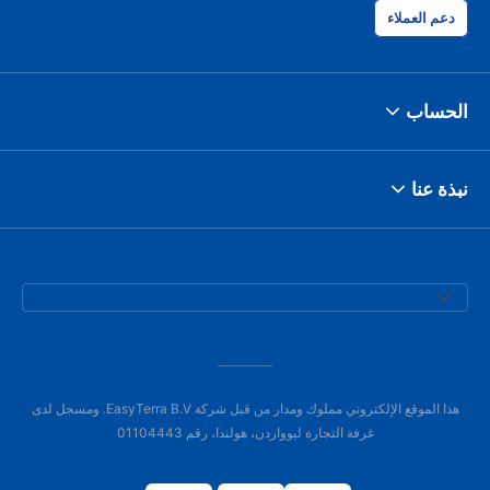
دعم العملاء
الحساب
نبذة عنا
هذا الموقع الإلكتروني مملوك ومدار من قبل شركة EasyTerra B.V. ومسجل لدى
غرفة التجارة ليوواردن، هولندا، رقم 01104443