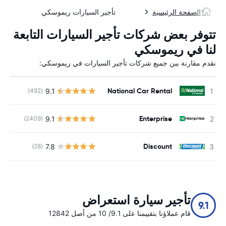
الصفحة الرئيسية
تأجير السيارات ريموسكي
تتوفر بعض شركات تأجير السيارات التابعة
لنا في ريموسكي
نقدم مقارنة بين جميع شركات تأجير السيارات في ريموسكي:
National Car Rental
9.1
(492)
ل
Enterprise
9.1
(2409)
ل
Discount
7.8
(28)
ل
تأجير سيارة استعراض
9.1
قام عملاؤنا بتقييمنا على 9.1/ 10 من أصل 12842