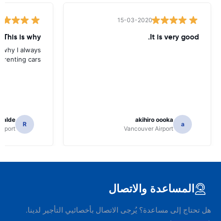
15-03-2020
 This is why
It is very good.
s why I always
 renting cars.
icalde
akihiro oooka
R
a
irport
Vancouver Airport
المساعدة والاتصال
هل تحتاج إلى مساعدة؟ يُرجى الاتصال بأخصائيي التأجير لدينا.