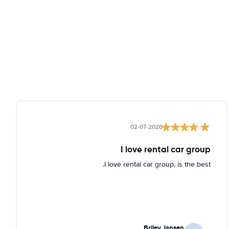
02-07-2026
I love rental car group
I love rental car group, is the best.
Briley Jansen