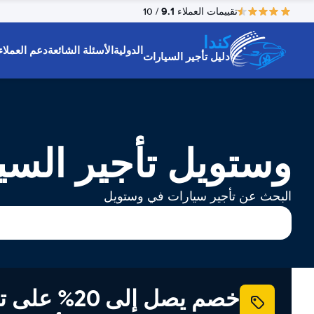
9.1
تقييمات العملاء
/ 10
كندا
الدولية
الأسئلة الشائعة
دعم العملاء
دليل تأجير السيارات
وستویل تأجير السي
البحث عن تأجير سيارات في وستویل
خصم يصل إلى 20% ع