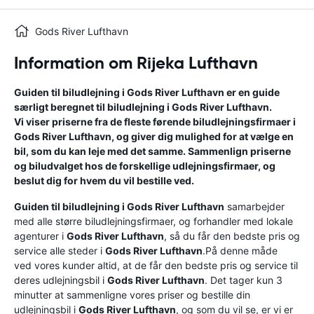
Gods River Lufthavn
Information om Rijeka Lufthavn
Guiden til biludlejning i
Gods River Lufthavn
er en guide
særligt beregnet til biludlejning i
Gods River Lufthavn
.
Vi viser priserne fra de fleste førende biludlejningsfirmaer i
Gods River Lufthavn
, og giver dig mulighed for at vælge en
bil, som du kan leje med det samme. Sammenlign priserne
og biludvalget hos de forskellige udlejningsfirmaer, og
beslut dig for hvem du vil bestille ved.
Guiden til biludlejning i
Gods River Lufthavn
samarbejder
med alle større biludlejningsfirmaer, og forhandler med lokale
agenturer i
Gods River Lufthavn
, så du får den bedste pris og
service alle steder i
Gods River Lufthavn
.På denne måde
ved vores kunder altid, at de får den bedste pris og service til
deres udlejningsbil i
Gods River Lufthavn
. Det tager kun 3
minutter at sammenligne vores priser og bestille din
udlejningsbil i
Gods River Lufthavn
, og som du vil se, er vi er