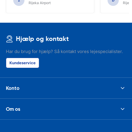
z
D
Rijeka Airport
Rijek
Hjælp og kontakt
Har du brug for hjælp? Så kontakt vores lejespecialister.
Kundeservice
Konto
Om os