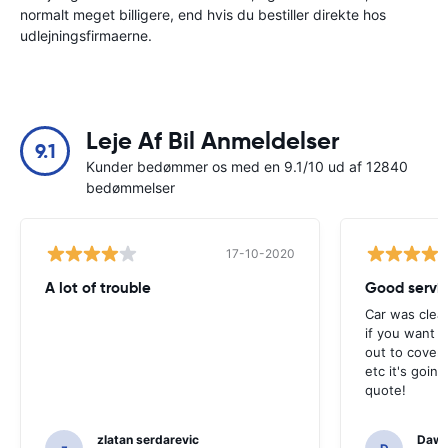
normalt meget billigere, end hvis du bestiller direkte hos
udlejningsfirmaerne.
Leje Af Bil Anmeldelser
9.1
Kunder bedømmer os med en 9.1/10 ud af 12840
bedømmelser
17-10-2020
A lot of trouble
Good servi
Car was clea
if you want t
out to cover 
etc it's goin
quote!
zlatan serdarevic
Daw