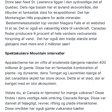
Store søer feed St. Lawrence ligger i den sydvestlige del af
Quebec. Dets rige bassin har et lavland skovområde, der
tilbyder et fantastisk sted for ekspeditioner. Det har
Monteregian Hills populære for ædle mineraler.
Bestemmelsesstedet top verden Niagara Falls er et websted
til at se; Det er også en væsentlig kilde til vandkraft. Canadas
floder producere 9 procent af hele verdens vedvarende
forsyning af vand. Det har også den tredje største antal
gletsjere med mere end 2 millioner søer!
Spektakulære
Mountain
intervaller
Appalacherne har en vifte af eroderede bjergene næsten 400
millioner år gamle. Disse har en fantastisk kombination af
plante- og dyrearter. dens Torngat og Laurentian bjerge af
det canadiske skjold har store skove. Dette er et sted, der er
beriget med en stor økosystem.
Vidste du, at Canada er hjemsted for mange vulkaner? Disse
findes i dens vestlige dele omkring Cascade Range. Disse var
dannet af fejlagtigt, revner, rifting og plade interaktioner.
Disse områder har også gamle vulkanske bælter.