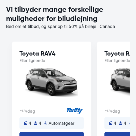
Vi tilbyder mange forskellige
muligheder for biludlejning
Bed om et tilbud, og spar op til 50% på billeje i Canada
Toyota RAV4
Toyota RA
Eller lignende
Eller lignende
Fra
Fra
/dag
/dag
4
4
Automatgear
4
4
A