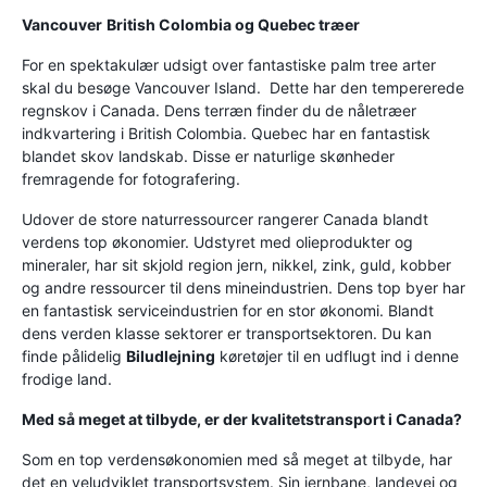
Vancouver
British Colombia og Quebec træer
For en spektakulær udsigt over fantastiske palm tree arter
skal du besøge Vancouver Island. Dette har den tempererede
regnskov i Canada. Dens terræn finder du de nåletræer
indkvartering i British Colombia. Quebec har en fantastisk
blandet skov landskab. Disse er naturlige skønheder
fremragende for fotografering.
Udover de store naturressourcer rangerer Canada blandt
verdens top økonomier. Udstyret med olieprodukter og
mineraler, har sit skjold region jern, nikkel, zink, guld, kobber
og andre ressourcer til dens mineindustrien. Dens top byer har
en fantastisk serviceindustrien for en stor økonomi. Blandt
dens verden klasse sektorer er transportsektoren. Du kan
finde pålidelig
Biludlejning
køretøjer til en udflugt ind i denne
frodige land.
Med så meget at tilbyde, er der kvalitetstransport i Canada?
Som en top verdensøkonomien med så meget at tilbyde, har
det en veludviklet transportsystem. Sin jernbane, landevej og