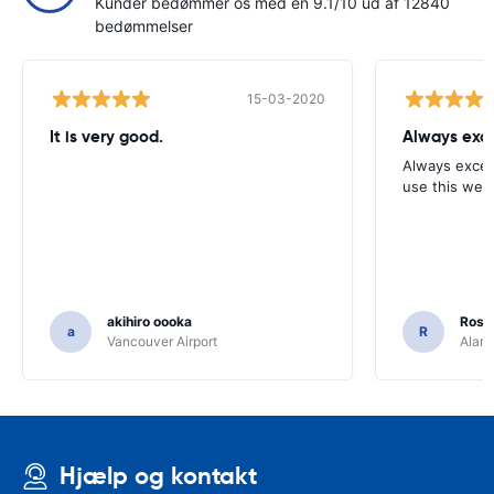
Kunder bedømmer os med en 9.1/10 ud af 12840
bedømmelser
15-03-2020
It is very good.
Always exce
Always excell
use this webs
akihiro oooka
Rosar
a
R
Vancouver Airport
Alamo
Hjælp og kontakt