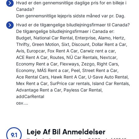
Hvad er den gennemsnitlige daglige pris for en billeje i
Canada?
Den gennemsnitlige lejepris sidste måned var
pr. Dag.
Hvad er de tilgængelige biludlejningsfirmaer til Canada?
De tilgængelige biludlejningsfirmaer i Canada er:
Budget
National Car Rental
Enterprise
Alamo
Hertz
Thrifty
Green Motion
Sixt
Discount
Dollar Rent a Car
Avis
Europcar
Fox Rent A Car
Carwiz rent a car
ACE Rent A Car
Routes
NÜ Car Rentals
Nextcar
Economy Rent a Car
Flexways
Zezgo
Right Cars
Economy
MÁS Rent a car
Peel
Street Rent a Car
Ace Rental Cars
Hawk Rent A Car
U-Save Auto Rental
Mex Rent a Car
SurPrice car rentals
Island Car Rentals
Advantage Rent a Car
Payless Car Rental
addCarRental
osv.…
Leje Af Bil Anmeldelser
9.1