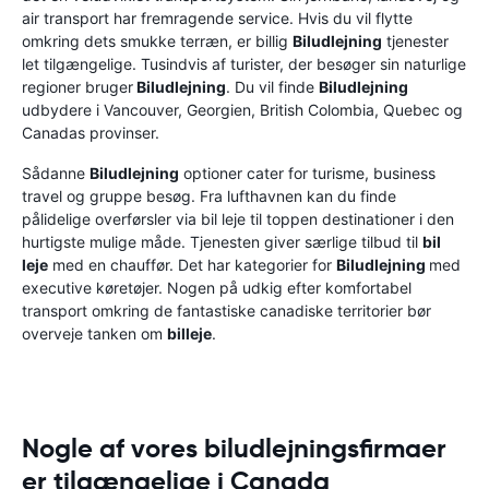
air transport har fremragende service. Hvis du vil flytte
omkring dets smukke terræn, er billig
Biludlejning
tjenester
let tilgængelige. Tusindvis af turister, der besøger sin naturlige
regioner bruger
Biludlejning
. Du vil finde
Biludlejning
udbydere i Vancouver, Georgien, British Colombia, Quebec og
Canadas provinser.
Sådanne
Biludlejning
optioner cater for turisme, business
travel og gruppe besøg. Fra lufthavnen kan du finde
pålidelige overførsler via bil leje til toppen destinationer i den
hurtigste mulige måde. Tjenesten giver særlige tilbud til
bil
leje
med en chauffør. Det har kategorier for
Biludlejning
med
executive køretøjer. Nogen på udkig efter komfortabel
transport omkring de fantastiske canadiske territorier bør
overveje tanken om
billeje
.
Nogle af vores biludlejningsfirmaer
er tilgængelige i Canada