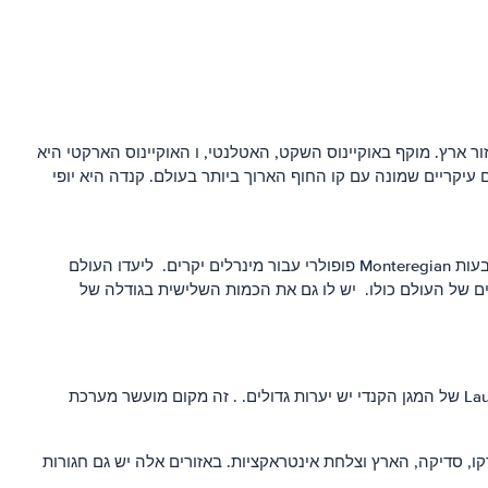
וע, היא מדורגת במקום הרביעי בגודלו באזור ארץ. מוקף באוקיינוס השקט, האטלנטי, ו האוקיינוס הארקטי היא
ירופאיות בערים. יש איזורים עיקריים שמונה עם קו החוף הארוך ביותר בעולם. קנדה היא יופי
ההזנה האגמים לאורנטיוס ממוקם באזורים הדרום-מערבי של קוויבק. אגן עשיר כולל אזור יער השפלה המציע מקום מדהים משלחות. יש לו הגבעות Monteregian פופולרי עבור מינרלים יקרים. ליעדו העולם
מל הידרואלקטרי... הנהרות של קנדה לייצר 9 אחוז של אספקת מים מתחדשים של העולם כולו. יש לו גם את הכמות השלישית בגודלה של
הרי האפלצ'ים יש מגוון של הרי שחוק כמעט בן 400 מיליון שנה. אלה יש שילוב מדהים של מיני בעלי חיים וצמחים. Torngat שלה, הרי Laurentian של המגן הקנדי יש יערות גדולים. . זה מקום מועשר מערכת
ו, סדיקה, הארץ וצלחת אינטראקציות. באזורים אלה יש גם חגורות