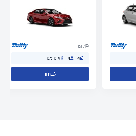
מִן
/יום
4
4
אוֹטוֹמָטִי
לִבחוֹר