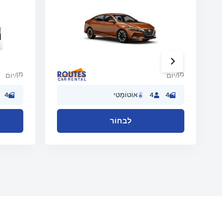
מִן
מִן
/יום
/יום
4
4
אוֹטוֹמָטִי
4
לִבחוֹר