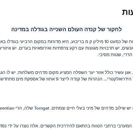
ות
לחקור של קנדה העולם השנייה בגודלה במדינה
האם ידעת כי קנדה מכסה 41% של יבשת צפון אמריקה? עומד על שטח של כמעט 10 מיליון ק מ בריב
גבול עם ארה ב, גרינלנד. עם אוכלוסייה של 33.5 מיליון אנשים, יש תרבויות מגוונות עם רקע צרפתיות וא
הררי, שטוח מסיבי.
העליון, הניאגרה הוא אתר לעיניים; . זה גם המקור העיקרי של חש
המערבי ברחבי הטווח בהתאם להיררכית הקשרים. אלה נוצרו על ידי נסדק