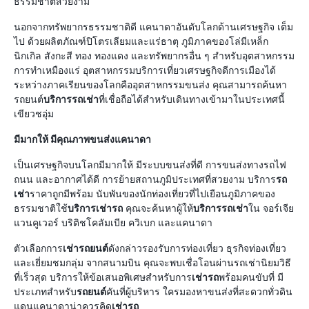
ธรรมชาติสวยงาม
นอกจากทรัพยากรธรรมชาติดี แคนาดาอันดับโลกด้านเศรษฐกิจ เต็ม
ไป ด้วยผลิตภัณฑ์ปิโตรเลียมและแร่ธาตุ ภูมิภาคของโล่มีเหล็ก
นิกเกิล สังกะสี ทอง ทองแดง และทรัพยากรอื่น ๆ สำหรับอุตสาหกรรม
การทำเหมืองแร่ อุตสาหกรรมบริการเที่ยวเศรษฐกิจดีการเมืองได้
ระหว่างภาคเรียนของโลกคืออุตสาหกรรมขนส่ง คุณสามารถค้นหา
รถยนต์
บริการรถเช่า
ที่เชื่อถือได้สำหรับเดินทางเข้ามาในประเทศนี้
เขียวชอุ่ม
มีมากให้ มีคุณภาพขนส่งแคนาดา
เป็นเศรษฐกิจบนโลกมีมากให้ มีระบบขนส่งที่ดี การขนส่งทางรถไฟ
ถนน และอากาศได้ดี การย้ายสถานภูมิประเทศที่สวยงาม บริการ
รถ
เช่า
ราคาถูกมีพร้อม นับพันของนักท่องเที่ยวที่ไปเยือนภูมิภาคของ
ธรรมชาติใช้
บริการเช่ารถ
คุณจะค้นหาผู้ให้
บริการรถเช่า
ใน จอร์เจีย
แวนคูเวอร์ บริติชโคลัมเบีย ควิเบก และแคนาดา
ตัวเลือกการ
เช่ารถยนต์
ดังกล่าวรองรับการท่องเที่ยว ธุรกิจท่องเที่ยว
และเยี่ยมชมกลุ่ม จากสนามบิน คุณจะพบเชื่อโอนผ่านรถเช่านิยมวิธี
ที่เร็วสุด บริการให้ข้อเสนอพิเศษสำหรับการ
เช่ารถ
พร้อมคนขับที่ มี
ประเภทสำหรับ
รถยนต์
คันที่ผู้บริหาร ใครมองหาขนส่งที่สะดวกทั่วดิน
แดนแคนาดาน่าควรคิด
เช่ารถ