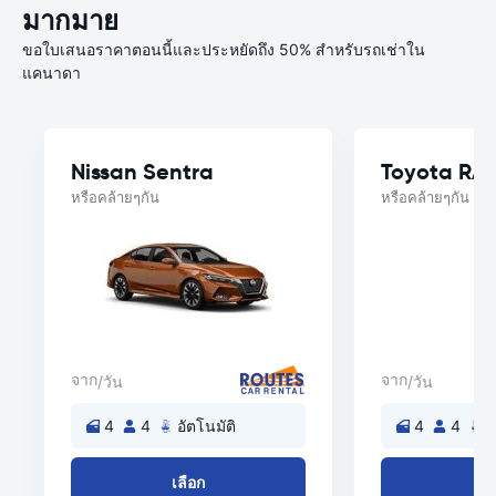
มากมาย
ขอใบเสนอราคาตอนนี้และประหยัดถึง 50% สำหรับรถเช่าใน
แคนาดา
Nissan Sentra
Toyota RA
หรือคล้ายๆกัน
หรือคล้ายๆกัน
จาก
จาก
/วัน
/วัน
4
4
อัตโนมัติ
4
4
อ
เลือก
เล