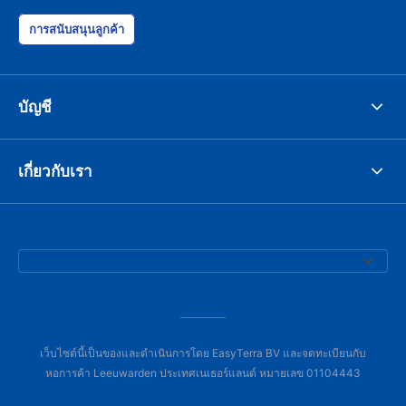
การสนับสนุนลูกค้า
บัญชี
เกี่ยวกับเรา
เว็บไซต์นี้เป็นของและดำเนินการโดย EasyTerra BV และจดทะเบียนกับ
หอการค้า Leeuwarden ประเทศเนเธอร์แลนด์ หมายเลข 01104443