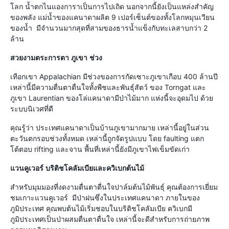
โลก น้ำตกไนแองการาเป็นการไปเถิด นอกจากนี้ยังเป็นแหล่งสำคัญ
ของพลัง แม่น้ำของแคนาดาผลิต 9 เปอร์เซ็นต์ของทั้งโลกหมุนเวียน
ของน้ำ มีจำนวนมากสุดที่สามของธารน้ำแข็งกับทะเลสาบกว่า 2
ล้าน
สวยงามตระการตา
ภูเขา
ช่วง
เทือกเขา Appalachian มีช่วงของการกัดเซาะภูเขาเกือบ 400 ล้านปี
เหล่านี้มีความตื่นตาตื่นใจทั้งพืชและพันธุ์สัตว์ ของ Torngat และ
ภูเขา Laurentian ของโล่แคนาดามีป่าไม้มาก แห่งนี้จะอุดมไป ด้วย
ระบบนิเวศที่ดี
คุณรู้ว่า ประเทศแคนาดาเป็นบ้านภูเขามากมาย เหล่านี้อยู่ในส่วน
ตะวันตกรอบช่วงทั้งหมด เหล่านี้ถูกจัดรูปแบบ โดย faulting แตก
โต้ตอบ rifting และจาน พื้นที่เหล่านี้ยังมีภูเขาไฟเข็มขัดเก่า
แวนคูเวอร์
บริติชโคลัมเบียและควิเบกต้นไม้
สำหรับมุมมองที่งดงามตื่นตาตื่นใจปาล์มต้นไม้พันธุ์ คุณต้องการเยี่ยม
ชมเกาะแวนคูเวอร์ มีป่าฝนซึ่งในประเทศแคนาดา ภายในของ
ภูมิประเทศ คุณพบต้นไม้เริ่มชอบในบริติชโคลัมเบีย ควิเบกมี
ภูมิประเทศเป็นป่าผสมตื่นตาตื่นใจ เหล่านี้จะดีสำหรับการถ่ายภาพ