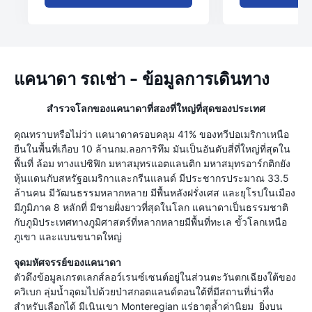
แคนาดา รถเช่า - ข้อมูลการเดินทาง
สำรวจโลกของแคนาดาที่สองที่ใหญ่ที่สุดของประเทศ
คุณทราบหรือไม่ว่า แคนาดาครอบคลุม 41% ของทวีปอเมริกาเหนือ
ยืนในพื้นที่เกือบ 10 ล้านกม.ลอการิทึม มันเป็นอันดับสี่ที่ใหญ่ที่สุดใน
พื้นที่ ล้อม ทางแปซิฟิก มหาสมุทรแอตแลนติก มหาสมุทรอาร์กติกยัง
หุ้นแดนกับสหรัฐอเมริกาและกรีนแลนด์ มีประชากรประมาณ 33.5
ล้านคน มีวัฒนธรรมหลากหลาย มีพื้นหลังฝรั่งเศส และยุโรปในเมือง
มีภูมิภาค 8 หลักที่ มีชายฝั่งยาวที่สุดในโลก แคนาดาเป็นธรรมชาติ
กับภูมิประเทศทางภูมิศาสตร์ที่หลากหลายมีพื้นที่ทะเล ขั้วโลกเหนือ
ภูเขา และแบนขนาดใหญ่
จุดมหัศจรรย์ของแคนาดา
ตัวดึงข้อมูลเกรตเลกส์ลอว์เรนซ์เซนต์อยู่ในส่วนตะวันตกเฉียงใต้ของ
ควิเบก ลุ่มน้ำอุดมไปด้วยป่าสกอตแลนด์ตอนใต้ที่มีสถานที่น่าทึ่ง
สำหรับเลือกได้ มีเนินเขา Monteregian แร่ธาตุล้ำค่านิยม ยิ่งบน