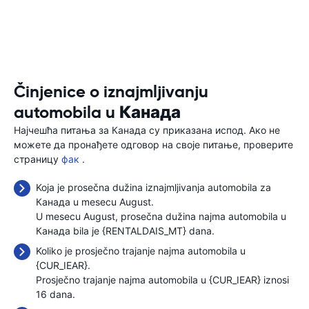
Činjenice o iznajmljivanju
automobila u Канада
Најчешћа питања за Канада су приказана испод. Ако не
можете да пронађете одговор на своје питање, проверите
страницу
фак
.
Koja je prosečna dužina iznajmljivanja automobila za
Канада u mesecu August.
U mesecu August, prosečna dužina najma automobila u
Канада bila je {RENTALDAIS_MT} dana.
Koliko je prosječno trajanje najma automobila u
{CUR_IEAR}.
Prosječno trajanje najma automobila u {CUR_IEAR} iznosi
16 dana.