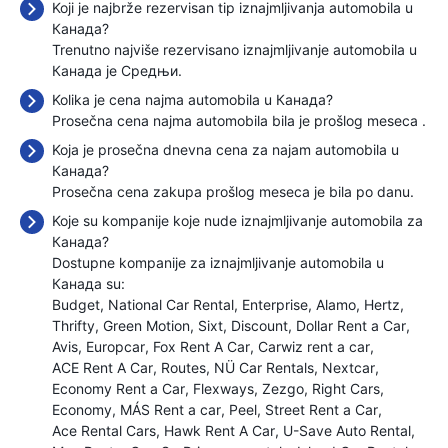
Koji je najbrže rezervisan tip iznajmljivanja automobila u
Канада?
Trenutno najviše rezervisano iznajmljivanje automobila u
Канада je Средњи.
Kolika je cena najma automobila u Канада?
Prosečna cena najma automobila bila je prošlog meseca
.
Koja je prosečna dnevna cena za najam automobila u
Канада?
Prosečna cena zakupa prošlog meseca je bila
po danu.
Koje su kompanije koje nude iznajmljivanje automobila za
Канада?
Dostupne kompanije za iznajmljivanje automobila u
Канада su:
Budget
National Car Rental
Enterprise
Alamo
Hertz
Thrifty
Green Motion
Sixt
Discount
Dollar Rent a Car
Avis
Europcar
Fox Rent A Car
Carwiz rent a car
ACE Rent A Car
Routes
NÜ Car Rentals
Nextcar
Economy Rent a Car
Flexways
Zezgo
Right Cars
Economy
MÁS Rent a car
Peel
Street Rent a Car
Ace Rental Cars
Hawk Rent A Car
U-Save Auto Rental