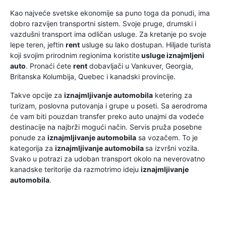
Kao najveće svetske ekonomije sa puno toga da ponudi, ima
dobro razvijen transportni sistem. Svoje pruge, drumski i
vazdušni transport ima odličan usluge. Za kretanje po svoje
lepe teren, jeftin
rent
usluge su lako dostupan. Hiljade turista
koji svojim prirodnim regionima koristite
usluge iznajmljeni
auto
. Pronaći ćete
rent
dobavljači u Vankuver, Georgia,
Britanska Kolumbija, Quebec i kanadski provincije.
Takve opcije za
iznajmljivanje automobila
ketering za
turizam, poslovna putovanja i grupe u poseti. Sa aerodroma
će vam biti pouzdan transfer preko auto unajmi da vodeće
destinacije na najbrži mogući način. Servis pruža posebne
ponude za
iznajmljivanje automobila
sa vozačem. To je
kategorija za
iznajmljivanje automobila
sa izvršni vozila.
Svako u potrazi za udoban transport okolo na neverovatno
kanadske teritorije da razmotrimo ideju
iznajmljivanje
automobila
.