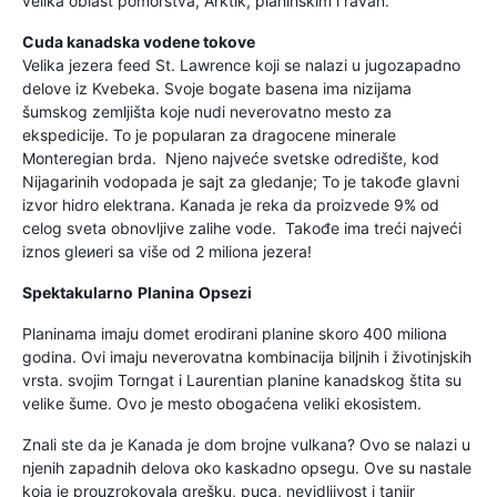
velika oblast pomorstva, Arktik, planinskim i ravan.
Cuda kanadska vodene tokove
Velika jezera feed St. Lawrence koji se nalazi u jugozapadno
delove iz Kvebeka. Svoje bogate basena ima nizijama
šumskog zemljišta koje nudi neverovatno mesto za
ekspedicije. To je popularan za dragocene minerale
Monteregian brda. Njeno najveće svetske odredište, kod
Nijagarinih vodopada je sajt za gledanje; To je takođe glavni
izvor hidro elektrana. Kanada je reka da proizvede 9% od
celog sveta obnovljive zalihe vode. Takođe ima treći najveći
iznos gleиeri sa više od 2 miliona jezera!
Spektakularno
Planina
Opsezi
Planinama imaju domet erodirani planine skoro 400 miliona
godina. Ovi imaju neverovatna kombinacija biljnih i životinjskih
vrsta. svojim Torngat i Laurentian planine kanadskog štita su
velike šume. Ovo je mesto obogaćena veliki ekosistem.
Znali ste da je Kanada je dom brojne vulkana? Ovo se nalazi u
njenih zapadnih delova oko kaskadno opsegu. Ove su nastale
koja je prouzrokovala grešku, puca, nevidljivost i tanjir