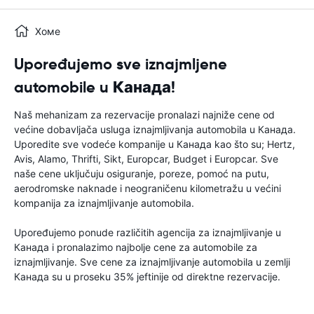
Хоме
Upoređujemo sve iznajmljene
automobile u Канада!
Naš mehanizam za rezervacije pronalazi najniže cene od
većine dobavljača usluga iznajmljivanja automobila u Канада.
Uporedite sve vodeće kompanije u Канада kao što su; Hertz,
Avis, Alamo, Thrifti, Sikt, Europcar, Budget i Europcar. Sve
naše cene uključuju osiguranje, poreze, pomoć na putu,
aerodromske naknade i neograničenu kilometražu u većini
kompanija za iznajmljivanje automobila.
Upoređujemo ponude različitih agencija za iznajmljivanje u
Канада i pronalazimo najbolje cene za automobile za
iznajmljivanje. Sve cene za iznajmljivanje automobila u zemlji
Канада su u proseku 35% jeftinije od direktne rezervacije.