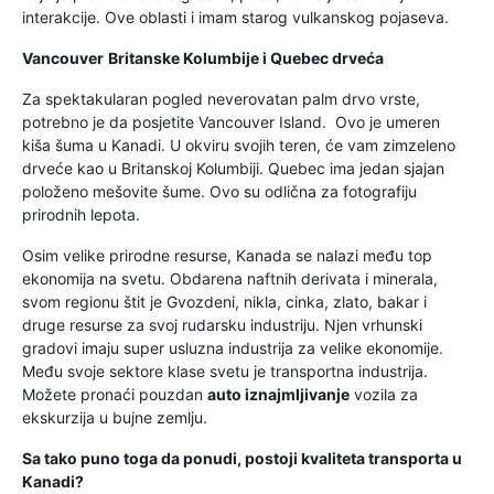
interakcije. Ove oblasti i imam starog vulkanskog pojaseva.
Vancouver
Britanske Kolumbije i Quebec drveća
Za spektakularan pogled neverovatan palm drvo vrste,
potrebno je da posjetite Vancouver Island. Ovo je umeren
kiša šuma u Kanadi. U okviru svojih teren, će vam zimzeleno
drveće kao u Britanskoj Kolumbiji. Quebec ima jedan sjajan
položeno mešovite šume. Ovo su odlična za fotografiju
prirodnih lepota.
Osim velike prirodne resurse, Kanada se nalazi među top
ekonomija na svetu. Obdarena naftnih derivata i minerala,
svom regionu štit je Gvozdeni, nikla, cinka, zlato, bakar i
druge resurse za svoj rudarsku industriju. Njen vrhunski
gradovi imaju super usluzna industrija za velike ekonomije.
Među svoje sektore klase svetu je transportna industrija.
Možete pronaći pouzdan
auto iznajmljivanje
vozila za
ekskurzija u bujne zemlju.
Sa tako puno toga da ponudi, postoji kvaliteta transporta u
Kanadi?