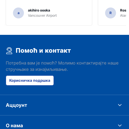
akihiro oooka
Rosar
a
R
Vancouver Airport
Alamo
Помоћ и контакт
Потребна вам је помоћ? Молимо контактирајте наше
стручњаке за изнајмљивање.
Корисничка подршка
Аццоунт
О нама