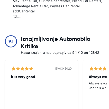
Mex Rent a Car
SurPrice car rentals
Island Car Rentals
Advantage Rent a Car
Payless Car Rental
addCarRental
itd.…
Iznajmljivanje Automobila
9.1
Kritike
Наши клијенти нас оцењују са 9.1 /10 од 12842
15-03-2020
It is very good.
Always exce
Always excell
use this webs