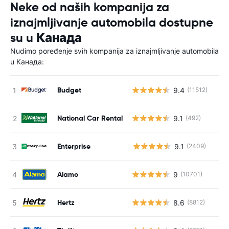
Neke od naših kompanija za
iznajmljivanje automobila dostupne
su u Канада
Nudimo poređenje svih kompanija za iznajmljivanje automobila
u Канада:
Budget
9.4
(11512)
National Car Rental
9.1
(492)
Enterprise
9.1
(2409)
Н
Alamo
9
(10701)
Hertz
8.6
(8812)