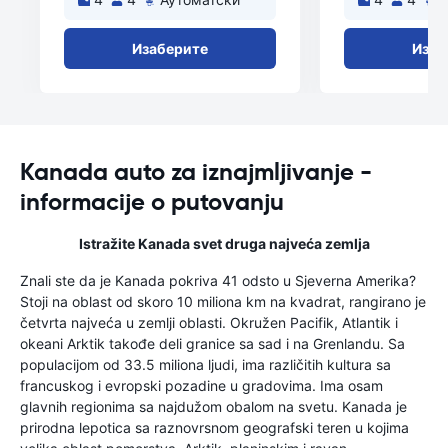
Изаберите
Изаб
Kanada auto za iznajmljivanje -
informacije o putovanju
Istražite Kanada svet druga najveća zemlja
Znali ste da je Kanada pokriva 41 odsto u Sjeverna Amerika?
Stoji na oblast od skoro 10 miliona km na kvadrat, rangirano je
četvrta najveća u zemlji oblasti. Okružen Pacifik, Atlantik i
okeani Arktik takođe deli granice sa sad i na Grenlandu. Sa
populacijom od 33.5 miliona ljudi, ima različitih kultura sa
francuskog i evropski pozadine u gradovima. Ima osam
glavnih regionima sa najdužom obalom na svetu. Kanada je
prirodna lepotica sa raznovrsnom geografski teren u kojima