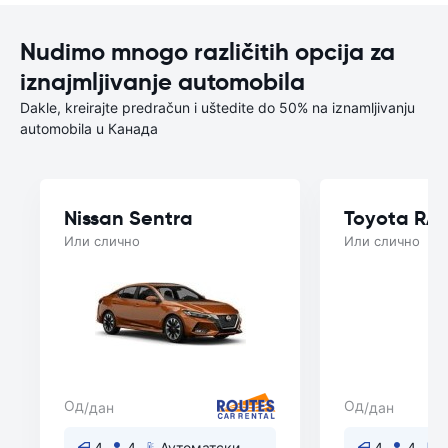
Nudimo mnogo različitih opcija za
iznajmljivanje automobila
Dakle, kreirajte predračun i uštedite do 50% na iznamljivanju
automobila u Канада
Nissan Sentra
Toyota RA
Или слично
Или слично
Од
Од
/дан
/дан
4
4
Аутоматски
4
4
А