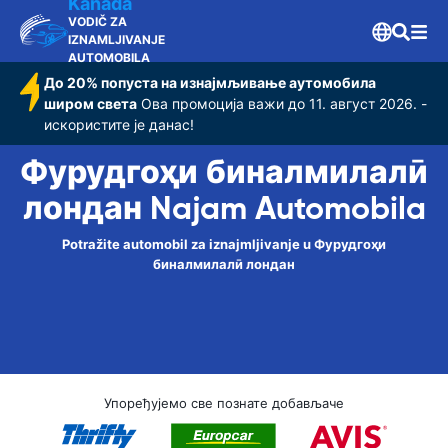
лондан
Kanada
VODIČ ZA
IZNAMLJIVANJE
AUTOMOBILA
До 20% попуста на изнајмљивање аутомобила
широм света
Ова промоција важи до 11. август 2026. -
искористите је данас!
Фурудгоҳи бин‌алмилалӣ
лондан Najam Automobila
Potražite automobil za iznajmljivanje u Фурудгоҳи
бин‌алмилалӣ лондан
Упоређујемо све познате добављаче