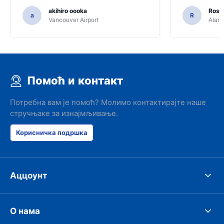
akihiro oooka
Rosar
a
R
Vancouver Airport
Alamo
Помоћ и контакт
Потребна вам је помоћ? Молимо контактирајте наше
стручњаке за изнајмљивање.
Корисничка подршка
Аццоунт
О нама