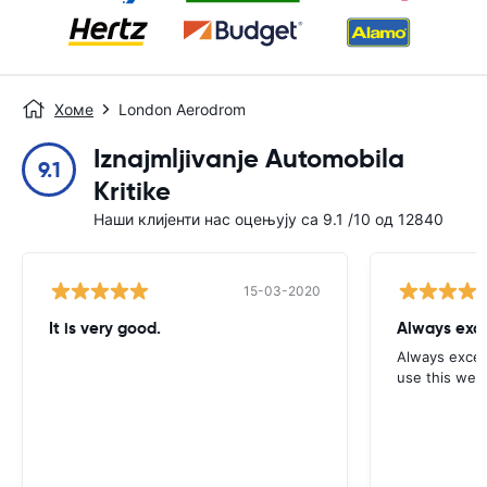
Хоме
London Aerodrom
Iznajmljivanje Automobila
9.1
Kritike
Наши клијенти нас оцењују са 9.1 /10 од 12840
15-03-2020
It is very good.
Always exce
Always excell
use this webs