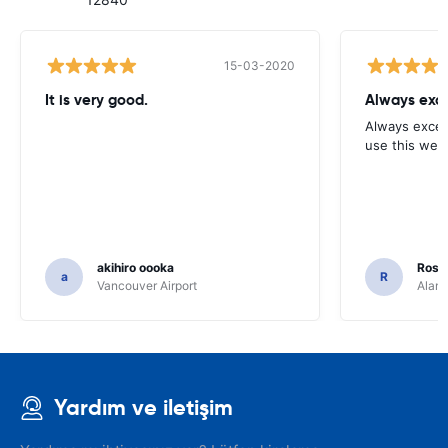
15-03-2020
It is very good.
Always exce
Always excell
use this webs
akihiro oooka
Rosar
a
R
Vancouver Airport
Alamo
Yardım ve iletişim