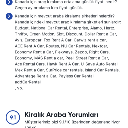
Kanada için araç kiralama ortalama günlük fiyatı nedir?
Geçen ay ortalama kira fiyatı
günlük.
Kanada için mevcut araba kiralama şirketleri nelerdir?
Kanada içindeki mevcut araç kiralama şirketleri şunlardır:
Budget
National Car Rental
Enterprise
Alamo
Hertz
Thrifty
Green Motion
Sixt
Discount
Dollar Rent a Car
Avis
Europcar
Fox Rent A Car
Carwiz rent a car
ACE Rent A Car
Routes
NÜ Car Rentals
Nextcar
Economy Rent a Car
Flexways
Zezgo
Right Cars
Economy
MÁS Rent a car
Peel
Street Rent a Car
Ace Rental Cars
Hawk Rent A Car
U-Save Auto Rental
Mex Rent a Car
SurPrice car rentals
Island Car Rentals
Advantage Rent a Car
Payless Car Rental
addCarRental
, vb.
Kiralık Araba Yorumları
9.1
Müşterilerimiz bizi 9.1/10 üzerinden değerlendiriyor
12840