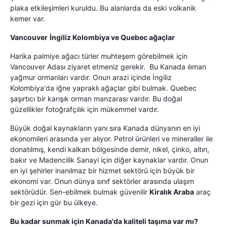
plaka etkileşimleri kuruldu. Bu alanlarda da eski volkanik
kemer var.
Vancouver
İngiliz Kolombiya ve Quebec ağaçlar
Harika palmiye ağacı türler muhteşem görebilmek için
Vancouver Adası ziyaret etmeniz gerekir. Bu Kanada ılıman
yağmur ormanları vardır. Onun arazi içinde İngiliz
Kolombiya'da iğne yapraklı ağaçlar gibi bulmak. Quebec
şaşırtıcı bir karışık orman manzarası vardır. Bu doğal
güzellikler fotoğrafçılık için mükemmel vardır.
Büyük doğal kaynakların yanı sıra Kanada dünyanın en iyi
ekonomileri arasında yer alıyor. Petrol ürünleri ve mineraller ile
donatılmış, kendi kalkan bölgesinde demir, nikel, çinko, altın,
bakır ve Madencilik Sanayi için diğer kaynaklar vardır. Onun
en iyi şehirler inanılmaz bir hizmet sektörü için büyük bir
ekonomi var. Onun dünya sınıf sektörler arasında ulaşım
sektörüdür. Sen-ebilmek bulmak güvenilir
Kiralık Araba
araç
bir gezi için gür bu ülkeye.
Bu kadar sunmak için Kanada'da kaliteli taşıma var mı?