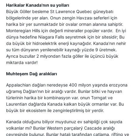
Harikalar Kanada'nın su yolları
Büyük Göller besleme St Lawrence Quebec güneybatı
bölgelerinde yer alan. Onun zengin Havzası seferleri için
harika bir yer sunmaktadır bir ovalar orman alanına sahiptir.
Monteregian Hills için değerli mineraller popüler vardır. En iyi
dünya hedefine Niagara Falls seyretmek için bir sitesidir; Bu
da büyük bir hidroelektrik enerji kaynağıdır. Kanada'nın nehir
su tüm dünyanın yenilenebilir kaynağı yüzde 9 üretmek.
Ayrıca buzullar 2 milyondan fazla göller ile üçüncü büyük
miktarda vardır!
Muhteşem
Dağ
aralıkları
Appalachian dağları neredeyse 400 milyon yaşında erozyona
uğramış Dağları'nın bir aralığı vardır. Bunlar bitki ve hayvan
türlerinin harika bir kombinasyon var. onun Torngat ve
Laurentian dağlarda Kanada kalkan büyük ormanlar var. Bu
büyük bir ekosistem ile zenginleştirilmiş bir yerdir.
Kanada olduğunu biliyor muydunuz ev sahipliği çok sayıda
volkanlar mı? Bunlar Western parçalarý Cascade aralığı
çevresinde bulunur. Bunlar hatalı tarafından çatlama, rifting ve