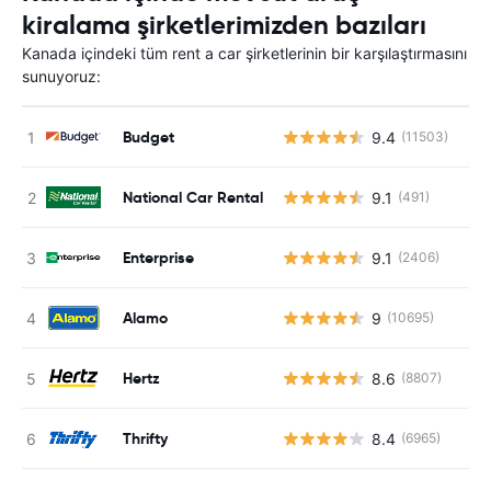
kiralama şirketlerimizden bazıları
Kanada içindeki tüm rent a car şirketlerinin bir karşılaştırmasını
sunuyoruz:
Budget
9.4
(11503)
National Car Rental
9.1
(491)
Enterprise
9.1
(2406)
Alamo
9
(10695)
Hertz
8.6
(8807)
Thrifty
8.4
(6965)