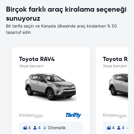
Birçok farklı araç kiralama seçeneği
sunuyoruz
Bir tarife seçin ve Kanada ülkesinde araç kiralarken % 50
tasarruf edin
Toyota RAV4
Toyota RA
Veya benzeri
Veya benzeri
Kimden
Kimden
/gün
/gün
4
4
Otomatik
4
4
O