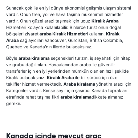
Sunacak çok ile en iyi dünya ekonomisi gelişmiş ulaşım sistemi
vardır. Onun tren, yol ve hava taşıma mükemmel hizmetler
vardır. Onun güzel arazi taşımak için ucuz
Kiralık Araba
Hizmetleri kolayca kullanılabilir. Binlerce turist onun doğal
bölgeleri ziyaret
araba Kiralık Hizmetleri
kullanın.
Kiralık
Araba
sağlayıcıları Vancouver, Gürcistan, British Colombia,
Quebec ve Kanada'nın illerde bulacaksınız.
Böyle
araba kiralama
seçenekleri turizm, iş seyahati için hitap
ve grubu dağılımları. Havaalanından araba ile güvenilir
transferler için en iyi yerlerinden mümkün olan en hızlı şekilde
Kiralık bulacaksınız.
Kiralık Araba
ile bir sürücü için özel
teklifler hizmet vermektedir.
Araba kiralama
yönetim aracı için
Kategoriler vardır. Kimse seyir için şaşırtıcı Kanada toprakları
etrafında rahat taşıma fikri
araba kiralama
dikkate almanız
gerekir.
Kanada içinde mevcut araç