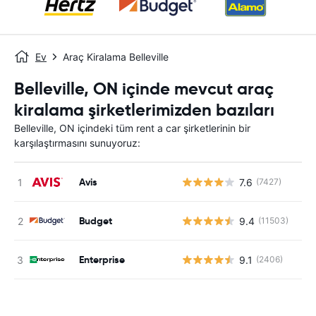
Ev
Araç Kiralama Belleville
Belleville, ON içinde mevcut araç
kiralama şirketlerimizden bazıları
Belleville, ON içindeki tüm rent a car şirketlerinin bir
karşılaştırmasını sunuyoruz:
Avis
7.6
(7427)
Budget
9.4
(11503)
Enterprise
9.1
(2406)