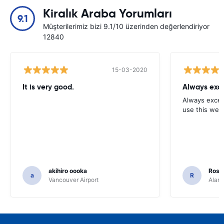
Kiralık Araba Yorumları
9.1
Müşterilerimiz bizi 9.1/10 üzerinden değerlendiriyor
12840
15-03-2020
It is very good.
Always exce
Always excell
use this webs
akihiro oooka
Rosar
a
R
Vancouver Airport
Alamo