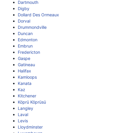
Dartmouth
Digby
Dollard Des Ormeaux
Dorval
Drummondville
Duncan
Edmonton
Embrun
Fredericton
Gaspe
Gatineau
Halifax
Kamloops
Kanata
Kaz
Kitchener
Köprü Köprüsü
Langley
Laval
Levis
Lloydminster