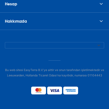
Hesap
Hakkımızda
Bu web sitesi EasyTerra B.V.'ye aittir ve onun tarafından işletilmektedir ve
Leeuwarden, Hollanda Ticaret Odası'na kayıtlıdır, numarası 01104443