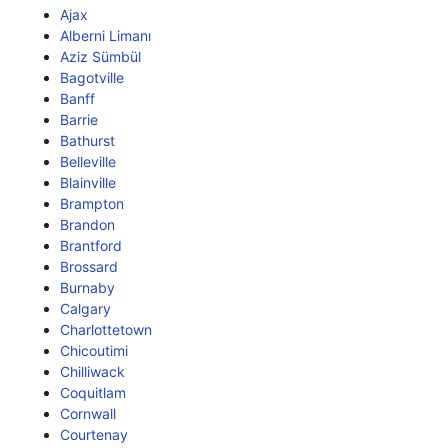
Ajax
Alberni Limanı
Aziz Sümbül
Bagotville
Banff
Barrie
Bathurst
Belleville
Blainville
Brampton
Brandon
Brantford
Brossard
Burnaby
Calgary
Charlottetown
Chicoutimi
Chilliwack
Coquitlam
Cornwall
Courtenay