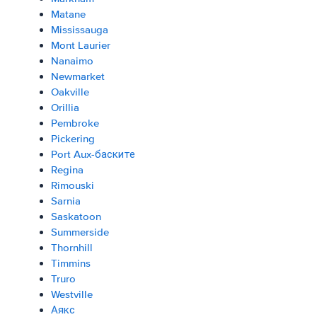
Matane
Mississauga
Mont Laurier
Nanaimo
Newmarket
Oakville
Orillia
Pembroke
Pickering
Port Aux-баските
Regina
Rimouski
Sarnia
Saskatoon
Summerside
Thornhill
Timmins
Truro
Westville
Аякс