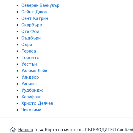
Северен Ванкувър
Сейнт Джон
Сент Катрин
Скарбъро
Сте Фой
Съдбъри
Съри
Тераса
Торонто
Уестън
Уилямс Лейк
Уиндзор
Уинипег
Уудбридж
Халифакс
Христо Делчев
Чикутими
Начало
🚙 Карта на мястото - ПЪТЕВОДИТЕЛ Car Rent