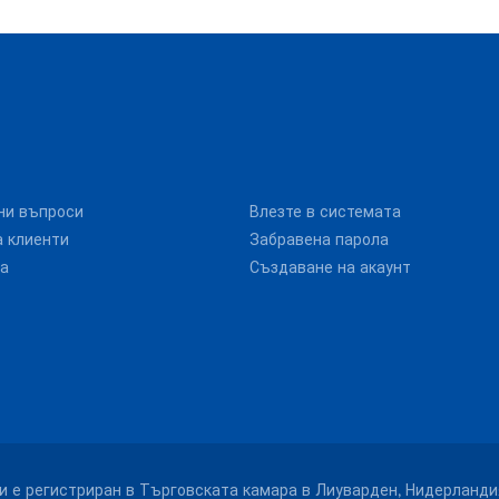
ни въпроси
Влезте в системата
 клиенти
Забравена парола
та
Създаване на акаунт
. и е регистриран в Търговската камара в Лиуварден, Нидерланди