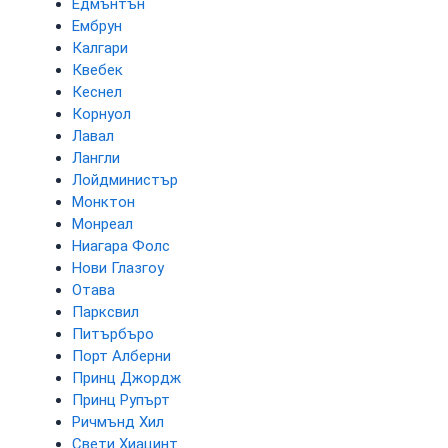
Едмънтън
Ембрун
Калгари
Квебек
Кеснел
Корнуол
Лавал
Лангли
Лойдминистър
Монктон
Монреал
Ниагара Фолс
Нови Глазгоу
Отава
Парксвил
Питърбъро
Порт Алберни
Принц Джордж
Принц Рупърт
Ричмънд Хил
Свети Хиацинт