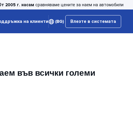
От 2005 г. насам
сравняваме цените за наем на автомобили
оддръжка на клиенти
(BG)
Влезте в системата
наем във всички големи