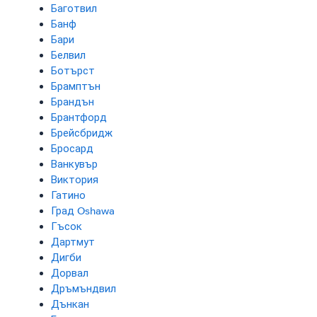
Баготвил
Банф
Бари
Белвил
Ботърст
Брамптън
Брандън
Брантфорд
Брейсбридж
Бросард
Ванкувър
Виктория
Гатино
Град Oshawa
Гъсок
Дартмут
Дигби
Дорвал
Дръмъндвил
Дънкан