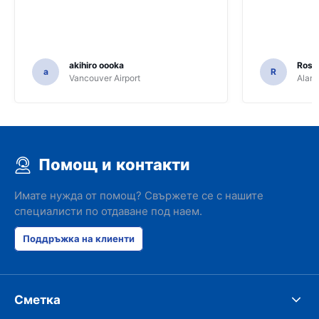
akihiro oooka
Rosar
a
R
Vancouver Airport
Alamo
Помощ и контакти
Имате нужда от помощ? Свържете се с нашите
специалисти по отдаване под наем.
Поддръжка на клиенти
Сметка