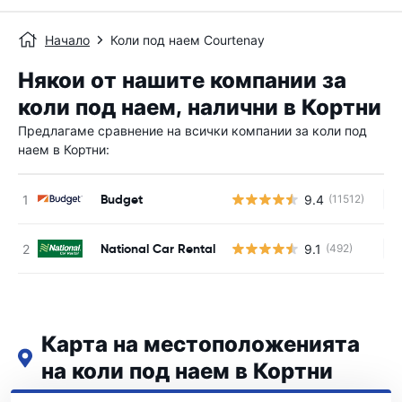
Начало
Коли под наем Courtenay
Някои от нашите компании за
коли под наем, налични в Кортни
Предлагаме сравнение на всички компании за коли под
наем в Кортни:
Budget
9.4
(11512)
Н
National Car Rental
9.1
(492)
Н
Карта на местоположенията
на коли под наем в Кортни
Вижте нашите основни места за коли под наем в Кортни