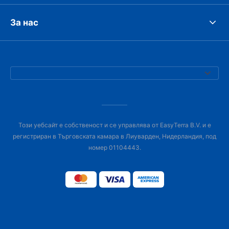
За нас
Този уебсайт е собственост и се управлява от EasyTerra B.V. и е
регистриран в Търговската камара в Лиуварден, Нидерландия, под
номер 01104443.