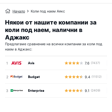
Начало
Коли под наем Аякс
Някои от нашите компании за
коли под наем, налични в
Аджакс
Предлагаме сравнение на всички компании за коли под
наем в Аджакс:
Avis
7.6
(7437)
Н
Budget
9.4
(11512)
Н
Enterprise
9.1
(2409)
Н