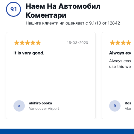
Наем На Автомобил
9.1
Коментари
Нашите клиенти ни оценяват с 9.1/10 от 12842
15-03-2020
It is very good.
Always exce
Always excell
use this webs
akihiro oooka
Rosar
a
R
Vancouver Airport
Alamo