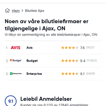
Hjem
Bilutleie Ajax
Noen av våre bilutleiefirmaer er
tilgjengelige i Ajax, ON
Vi tilbyr en sammenligning av alle leiebilselskaper i Ajax, ON:
Avis
7.6
(7427)
In
Budget
9.4
(11503)
In
Enterprise
9.1
(2406)
In
Leiebil Anmeldelser
9.1
Kunder gir oss 9.1/10 av 12840 anmeldelser