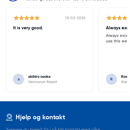
15-03-2020
It is very good.
Always exce
Always excell
use this webs
akihiro oooka
Rosar
a
R
Vancouver Airport
Alamo
Hjelp og kontakt
Trenger du hjelp? Ta i så fall kontakt med våre