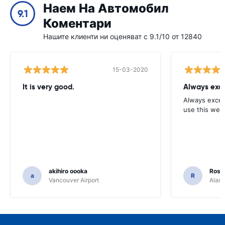
Наем На Автомобил
9.1
Коментари
Нашите клиенти ни оценяват с 9.1/10 от 12840
15-03-2020
It is very good.
Always exce
Always excell
use this webs
akihiro oooka
Rosar
a
R
Vancouver Airport
Alamo