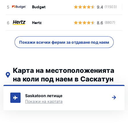
Budget
9.4
(11503)
Н
Hertz
8.6
(8807)
Покажи всички фирми за отдаване под наем
Карта на местоположенията
на коли под наем в Саскатун
Вижте нашите основни места за коли под наем в Саскатун
Saskatoon летище
Покажи на картата