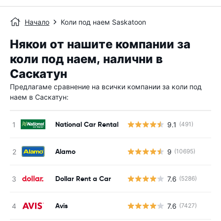
Начало
Коли под наем Saskatoon
Някои от нашите компании за
коли под наем, налични в
Саскатун
Предлагаме сравнение на всички компании за коли под
наем в Саскатун:
National Car Rental
9.1
(491)
Alamo
9
(10695)
Dollar Rent a Car
7.6
(5286)
Avis
7.6
(7427)