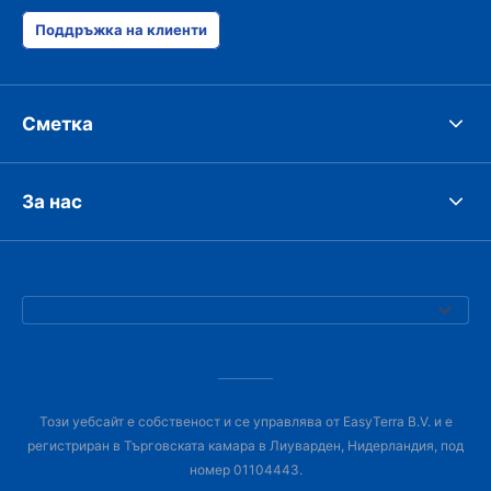
Поддръжка на клиенти
Сметка
За нас
Този уебсайт е собственост и се управлява от EasyTerra B.V. и е
регистриран в Търговската камара в Лиуварден, Нидерландия, под
номер 01104443.