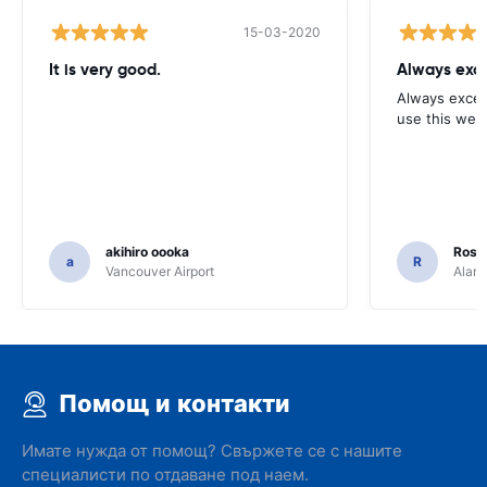
15-03-2020
It is very good.
Always exce
Always excell
use this webs
akihiro oooka
Rosar
a
R
Vancouver Airport
Alamo
Помощ и контакти
Имате нужда от помощ? Свържете се с нашите
специалисти по отдаване под наем.