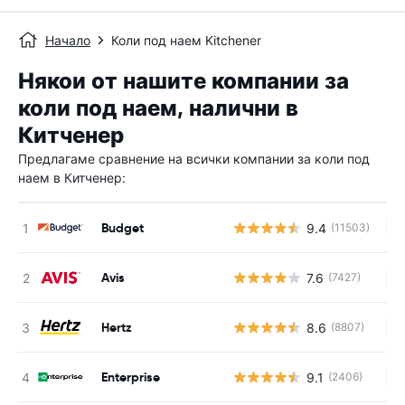
Начало
Коли под наем Kitchener
Някои от нашите компании за
коли под наем, налични в
Китченер
Предлагаме сравнение на всички компании за коли под
наем в Китченер:
Budget
9.4
(11503)
Н
Avis
7.6
(7427)
Н
Hertz
8.6
(8807)
Н
Enterprise
9.1
(2406)
Н