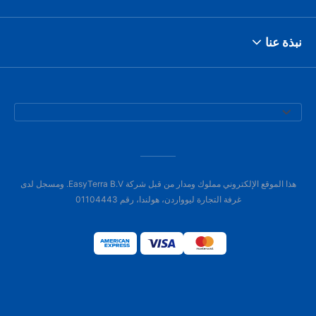
نبذة عنا
هذا الموقع الإلكتروني مملوك ومدار من قبل شركة EasyTerra B.V. ومسجل لدى
غرفة التجارة ليوواردن، هولندا، رقم 01104443