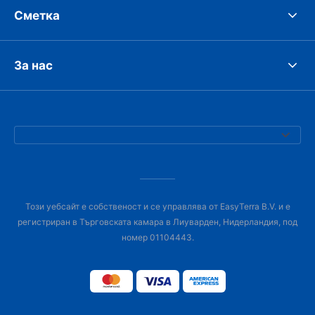
Сметка
За нас
Този уебсайт е собственост и се управлява от EasyTerra B.V. и е
регистриран в Търговската камара в Лиуварден, Нидерландия, под
номер 01104443.