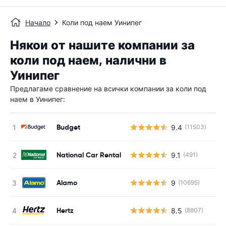
Начало
Коли под наем Уинипег
Някои от нашите компании за
коли под наем, налични в
Уинипег
Предлагаме сравнение на всички компании за коли под
наем в Уинипег:
Budget
9.4
(11503)
National Car Rental
9.1
(491)
Alamo
9
(10695)
Hertz
8.5
(8807)