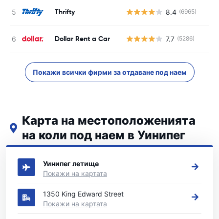
Thrifty
8.4
(6965)
Dollar Rent a Car
7.7
(5286)
Покажи всички фирми за отдаване под наем
Карта на местоположенията
на коли под наем в Уинипег
Вижте нашите основни места за коли под наем в Уинипег
Уинипег летище
Покажи на картата
1350 King Edward Street
Покажи на картата