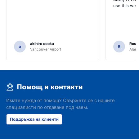
use this webs
akihiro oooka
Rosar
a
R
Vancouver Airport
Alamo
Помощ и контакти
Имате нужда от помощ? Свържете се с нашите
специалисти по отдаване под наем.
Поддръжка на клиенти