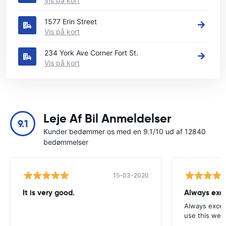
Vis på kort
1577 Erin Street
Vis på kort
234 York Ave Corner Fort St.
Vis på kort
Leje Af Bil Anmeldelser
9.1
Kunder bedømmer os med en 9.1/10 ud af 12840
bedømmelser
15-03-2020
It is very good.
Always exce
Always excell
use this webs