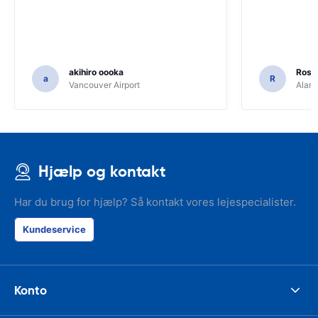
akihiro oooka
Rosar
a
R
Vancouver Airport
Alamo
Hjælp og kontakt
Har du brug for hjælp? Så kontakt vores lejespecialister.
Kundeservice
Konto