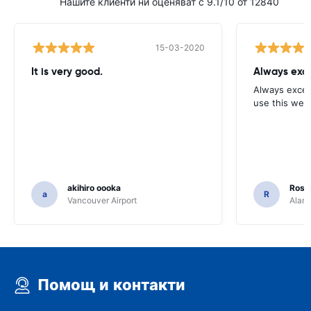
Нашите клиенти ни оценяват с 9.1/10 от 12840
15-03-2020
It is very good.
Always exce
Always excell
use this webs
akihiro oooka
Rosar
a
R
Vancouver Airport
Alamo
Помощ и контакти