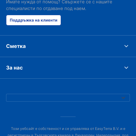
Имате нужда от помощ? Свържете се с нашите
специалисти по отдаване под наем.
Поддръжка на клиенти
Сметка
За нас
Този уебсайт е собственост и се управлява от EasyTerra B.V. и е
регистриран в Търговската камара в Лиуварден, Нидерландия, под