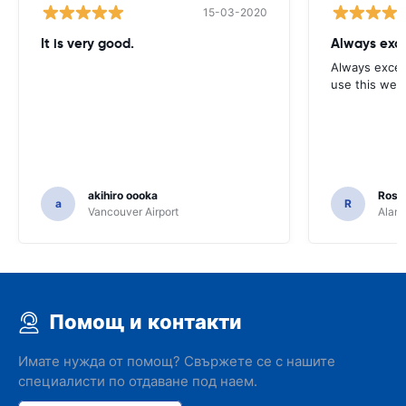
15-03-2020
It is very good.
Always exce
Always excell
use this webs
akihiro oooka
Rosar
a
R
Vancouver Airport
Alamo
Помощ и контакти
Имате нужда от помощ? Свържете се с нашите
специалисти по отдаване под наем.