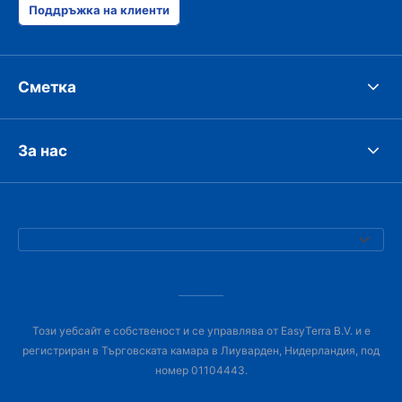
Поддръжка на клиенти
Сметка
За нас
Този уебсайт е собственост и се управлява от EasyTerra B.V. и е
регистриран в Търговската камара в Лиуварден, Нидерландия, под
номер 01104443.