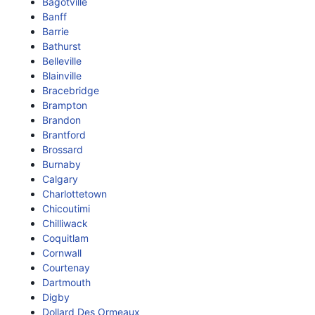
Bagotville
Banff
Barrie
Bathurst
Belleville
Blainville
Bracebridge
Brampton
Brandon
Brantford
Brossard
Burnaby
Calgary
Charlottetown
Chicoutimi
Chilliwack
Coquitlam
Cornwall
Courtenay
Dartmouth
Digby
Dollard Des Ormeaux