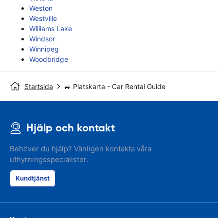
Weston
Westville
Williams Lake
Windsor
Winnipeg
Woodbridge
Startsida
🚙 Platskarta - Car Rental Guide
Hjälp och kontakt
Behöver du hjälp? Vänligen kontakta våra
uthyrningsspecialister.
Kundtjänst