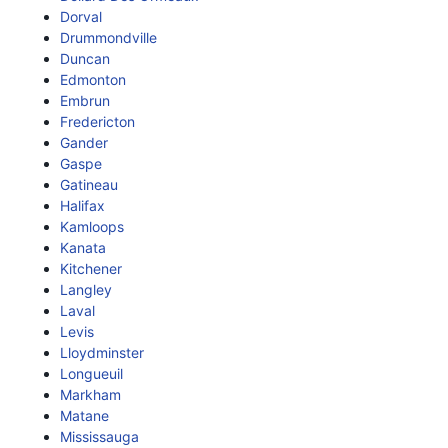
Dorval
Drummondville
Duncan
Edmonton
Embrun
Fredericton
Gander
Gaspe
Gatineau
Halifax
Kamloops
Kanata
Kitchener
Langley
Laval
Levis
Lloydminster
Longueuil
Markham
Matane
Mississauga