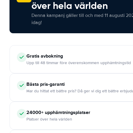
över hela världen
Denna kampanj gäller till och med 11 augusti 20
idag!
Gratis
avbokning
Upp till 48 timmar före överenskommen upphämtningstid
Bästa pris-garanti
Har du hittat ett bättre pris? Då ger vi dig ett bättre erbju
24000+
upphämtningsplatser
Platser över hela världen