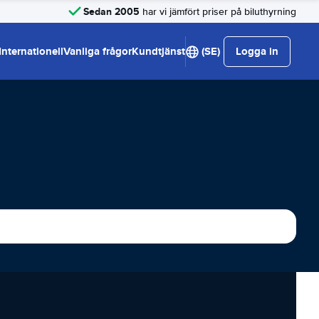
Sedan 2005
har vi jämfört priser på biluthyrning
Internationell
Vanliga frågor
Kundtjänst
(SE)
Logga in