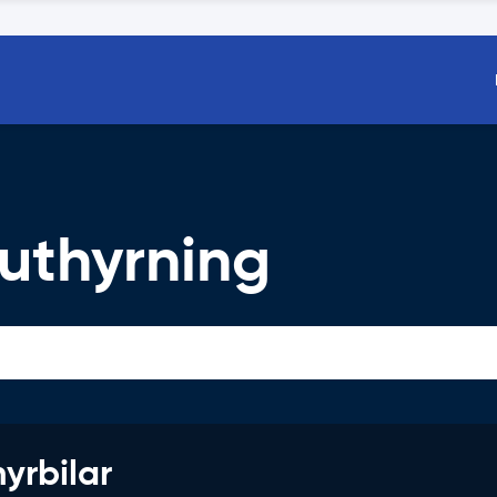
uthyrning
hyrbilar