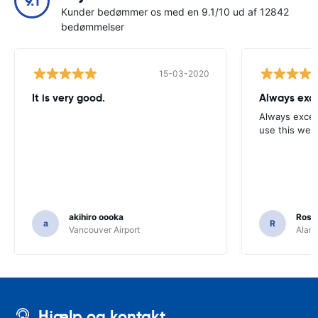
9.1
Kunder bedømmer os med en 9.1/10 ud af 12842
bedømmelser
15-03-2020
It is very good.
Always exce
Always excell
use this webs
akihiro oooka
Rosar
a
R
Vancouver Airport
Alamo
Hjælp og kontakt