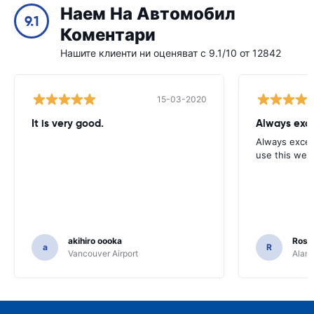
Наем На Автомобил
9.1
Коментари
Нашите клиенти ни оценяват с 9.1/10 от 12842
15-03-2020
It is very good.
Always exce
Always excell
use this webs
akihiro oooka
Rosar
a
R
Vancouver Airport
Alamo