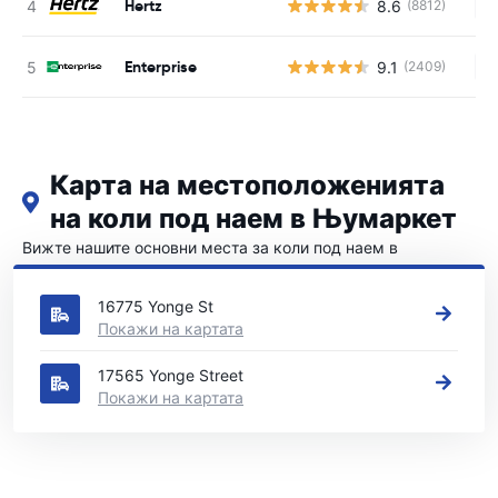
Hertz
8.6
(8812)
Н
Enterprise
9.1
(2409)
Н
Карта на местоположенията
на коли под наем в Њумаркет
Вижте нашите основни места за коли под наем в
Њумаркет
16775 Yonge St
Покажи на картата
17565 Yonge Street
Покажи на картата