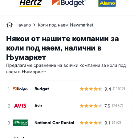
Начало
Коли под наем Newmarket
Някои от нашите компании за
коли под наем, налични в
Њумаркет
Предлагаме сравнение на всички компании за коли под
наем в Њумаркет:
Budget
9.4
(11512)
Н
Avis
7.6
(7437)
Н
National Car Rental
9.1
(492)
Н