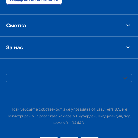
Сметка
За нас
Този уебсайт е собственост и се управлява от EasyTerra B.V. и е
регистриран в Търговската камара в Лиуварден, Нидерландия, под
номер 01104443.