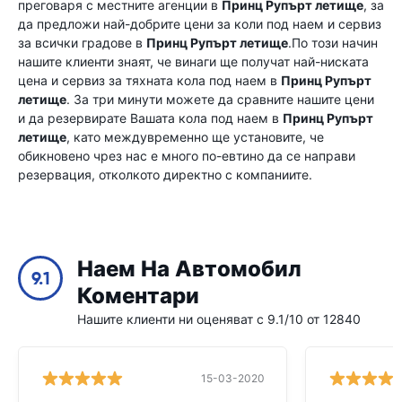
преговаря с местните агенции в
Принц Рупърт летище
, за
да предложи най-добрите цени за коли под наем и сервиз
за всички градове в
Принц Рупърт летище
.По този начин
нашите клиенти знаят, че винаги ще получат най-ниската
цена и сервиз за тяхната кола под наем в
Принц Рупърт
летище
. За три минути можете да сравните нашите цени
и да резервирате Вашата кола под наем в
Принц Рупърт
летище
, като междувременно ще установите, че
обикновено чрез нас е много по-евтино да се направи
резервация, отколкото директно с компаниите.
Наем На Автомобил
9.1
Коментари
Нашите клиенти ни оценяват с 9.1/10 от 12840
15-03-2020