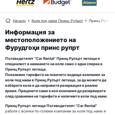
Начало
Коли под наем Принц Рупърт
Принц Рупърт
Информация за
местоположението на
Фурудгоҳи принс рупрт
Пътеводителят "Car Rental"
Принц Рупърт летище
е
специалист в наемането на коли само с една спирка в
Принц Рупърт летище
.
Показваме тарифите на повечето водещи компании за
коли под наем в
Принц Рупърт летище
, за да можете да
изберете кола и да направите резервация в реално
време. Преценете сами в коя компания да резервирате
след сравнение на тарифите и наличните коли под наем.
Принц Рупърт летище
Пътеводителят "Car Rental"
работи с всички по-големи компании за коли под наем и