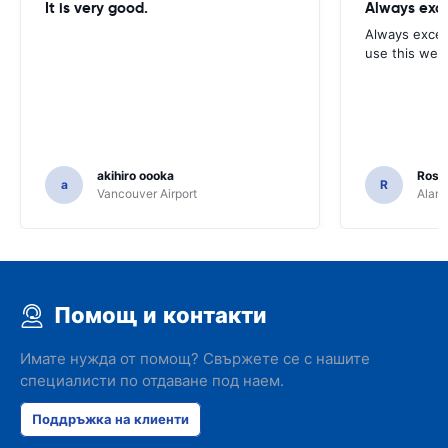
It is very good.
Always exce
Always excell
use this webs
akihiro oooka
Rosar
a
R
Vancouver Airport
Alamo
Помощ и контакти
Имате нужда от помощ? Свържете се с нашите
специалисти по отдаване под наем.
Поддръжка на клиенти