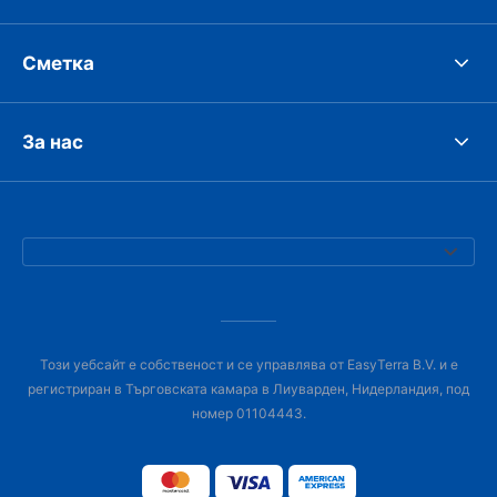
Сметка
За нас
Този уебсайт е собственост и се управлява от EasyTerra B.V. и е
регистриран в Търговската камара в Лиуварден, Нидерландия, под
номер 01104443.