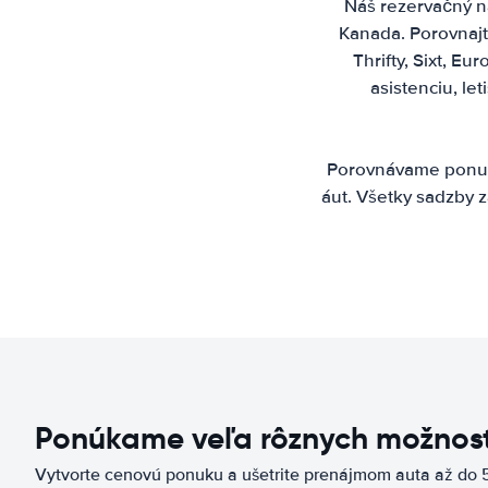
Náš rezervačný ná
Kanada. Porovnajt
Thrifty, Sixt, E
asistenciu, l
Porovnávame ponuky
áut. Všetky sadzby z
Ponúkame veľa rôznych možnost
Vytvorte cenovú ponuku a ušetrite prenájmom auta až do