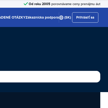
Od roku 2005
porovnávame ceny prenájmu áut
ADENÉ OTÁZKY
Zákaznícka podpora
(SK)
Prihlásiť sa