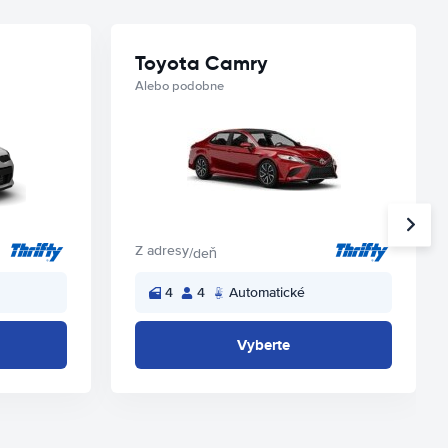
Toyota Camry
Alebo podobne
Z adresy
/deň
4
4
Automatické
Vyberte