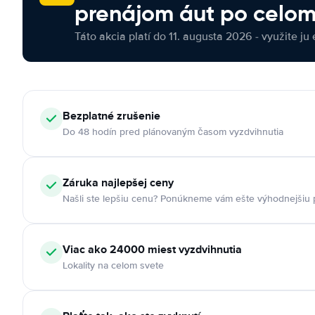
prenájom áut po celom
Táto akcia platí do 11. augusta 2026 - využite ju 
Bezplatné zrušenie
Do 48 hodín pred plánovaným časom vyzdvihnutia
Záruka najlepšej ceny
Našli ste lepšiu cenu? Ponúkneme vám ešte výhodnejšiu
Viac ako 24000 miest vyzdvihnutia
Lokality na celom svete