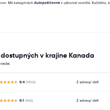
Autopožičovne
čom. Má kategóriách
s výkonné vozidlá. Každého, 
í dostupných v krajine Kanada
anada:
9.4
Z adresy
/ deň
(11512)
9.1
Z adresy
/ deň
(492)