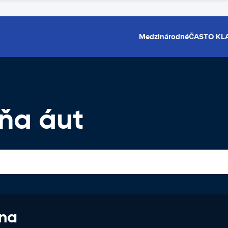
Medzinárodné
ČASTO KL
ňa áut
 na