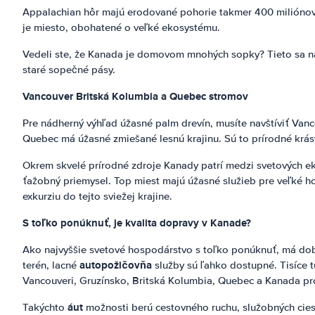
Appalachian hôr majú erodované pohorie takmer 400 miliónov r
je miesto, obohatené o veľké ekosystému.
Vedeli ste, že Kanada je domovom mnohých sopky? Tieto sa nachá
staré sopečné pásy.
Vancouver
Britská Kolumbia a Quebec stromov
Pre nádherný výhľad úžasné palm drevín, musíte navštíviť Vanco
Quebec má úžasné zmiešané lesnú krajinu. Sú to prírodné krásy
Okrem skvelé prírodné zdroje Kanady patrí medzi svetových eko
ťažobný priemysel. Top miest majú úžasné služieb pre veľké h
exkurziu do tejto sviežej krajine.
S toľko ponúknuť, je kvalita dopravy v Kanade?
Ako najvyššie svetové hospodárstvo s toľko ponúknuť, má dobr
autopožičovňa
terén, lacné
služby sú ľahko dostupné. Tisíce tu
Vancouveri, Gruzínsko, Britská Kolumbia, Quebec a Kanada pro
áut
Takýchto
možnosti berú cestovného ruchu, služobných ciest