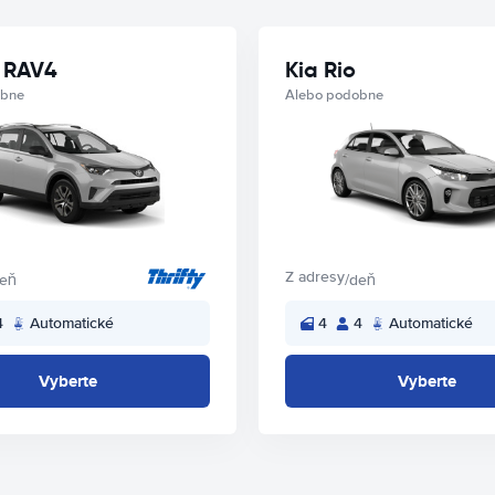
 RAV4
Kia Rio
obne
Alebo podobne
Z adresy
deň
/deň
4
Automatické
4
4
Automatické
Vyberte
Vyberte