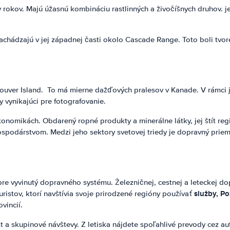
okov. Majú úžasnú kombináciu rastlinných a živočíšnych druhov. jeh
dzajú v jej západnej časti okolo Cascade Range. Toto boli tvorené c
uver Island. To má mierne dažďových pralesov v Kanade. V rámci jej 
 vynikajúci pre fotografovanie.
nomikách. Obdarený ropné produkty a minerálne látky, jej štít regió
ospodárstvom. Medzi jeho sektory svetovej triedy je dopravný priem
e vyvinutý dopravného systému. Železničnej, cestnej a leteckej do
služby, Po
ristov, ktorí navštívia svoje prirodzené regióny používať
vincií.
 a skupinové návštevy. Z letiska nájdete spoľahlivé prevody cez a