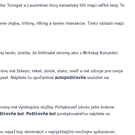
o Torngat a Laurentian hory kanadský štít majú veľké lesy. To
hyba, trhliny, rifting a tanier interakcie. Tieto oblasti majú
terén, zistíte, že ihličnaté stromy ako v Britskej Kolumbii.
nu má železo, nikel, zinok, zlato, meď a iné zdroje pre svoje
autopožičovňa
ysel. Nájdete tu spoľahlivé
vozidiel na
pravy má vynikajúce služby. Pohybovať okolo jeho krásne
žičovňa áut
Požičovňa áut
.
poskytovateľov nájdete vo
uto najať top destinácií v najrýchlejším možným spôsobom.