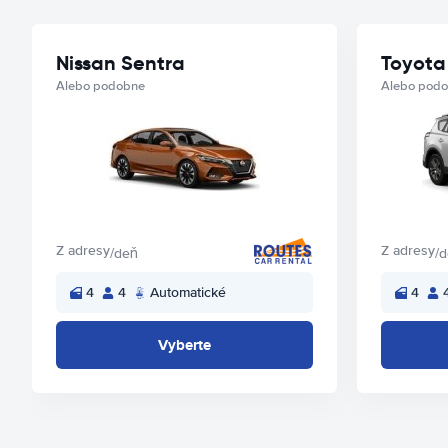
Nissan Sentra
Toyota
Alebo podobne
Alebo pod
Z adresy
Z adresy
/deň
/
4
4
Automatické
4
Vyberte