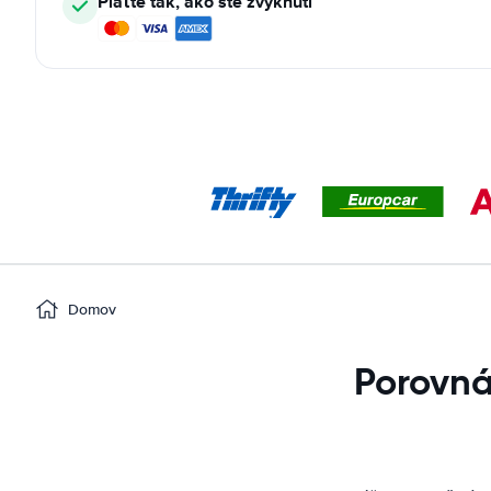
Plaťte tak, ako ste zvyknutí
Domov
Porovná