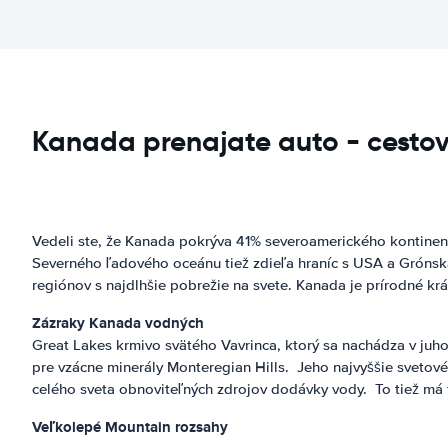
Kanada prenajate auto - cestov
Vedeli ste, že Kanada pokrýva 41% severoamerického kontinentu
Severného ľadového oceánu tiež zdieľa hraníc s USA a Grónsk
regiónov s najdlhšie pobrežie na svete. Kanada je prírodné krá
Zázraky Kanada vodných
Great Lakes krmivo svätého Vavrinca, ktorý sa nachádza v juh
pre vzácne minerály Monteregian Hills. Jeho najvyššie svetové 
celého sveta obnoviteľných zdrojov dodávky vody. To tiež má t
Veľkolepé
Mountain
rozsahy