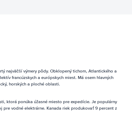
vrtý najväčší výmery pôdy. Obklopený tichom, Atlantického a
lektív francúzskych a európskych miest. Má osem hlavných
cký, horských a ploché oblasti.
ti, ktorá ponúka úžasné miesto pre expedície. Je populárny
roj pre vodné elektrárne. Kanada riek produkovať 9 percent z