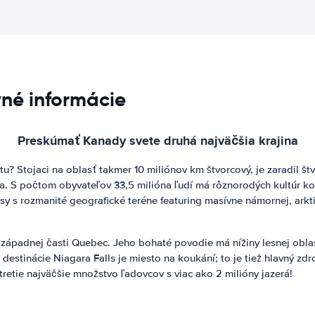
né informácie
Preskúmať Kanady svete druhá najväčšia krajina
? Stojaci na oblasť takmer 10 miliónov km štvorcový, je zaradil št
a. S počtom obyvateľov 33,5 milióna ľudí má rôznorodých kultúr ko
sy s rozmanité geografické teréne featuring masívne námornej, arkti
ozápadnej časti Quebec. Jeho bohaté povodie má nížiny lesnej oblas
destinácie Niagara Falls je miesto na koukání; to je tiež hlavný zd
retie najväčšie množstvo ľadovcov s viac ako 2 milióny jazerá!