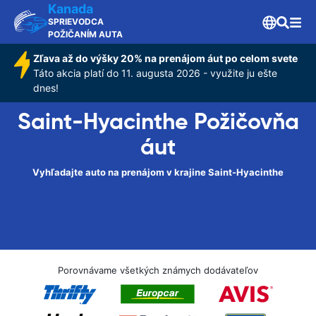
Kanada
SPRIEVODCA
POŽIČANÍM AUTA
Zľava až do výšky 20% na prenájom áut po celom svete
Táto akcia platí do 11. augusta 2026 - využite ju ešte
dnes!
Saint-Hyacinthe Požičovňa
áut
Vyhľadajte auto na prenájom v krajine Saint-Hyacinthe
Porovnávame všetkých známych dodávateľov