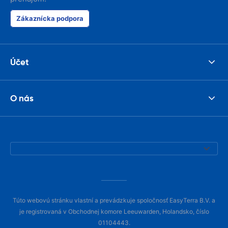
Zákaznícka podpora
Účet
O nás
Túto webovú stránku vlastní a prevádzkuje spoločnosť EasyTerra B.V. a
je registrovaná v Obchodnej komore Leeuwarden, Holandsko, číslo
01104443.