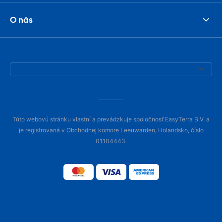
O nás
Túto webovú stránku vlastní a prevádzkuje spoločnosť EasyTerra B.V. a
je registrovaná v Obchodnej komore Leeuwarden, Holandsko, číslo
01104443.