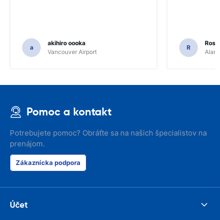
akihiro oooka
Rosar
a
R
Vancouver Airport
Alamo
Pomoc a kontakt
Potrebujete pomoc? Obráťte sa na našich špecialistov na
prenájom.
Zákaznícka podpora
Účet