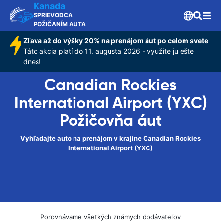
Kanada
SPRIEVODCA
POŽIČANÍM AUTA
Zľava až do výšky 20% na prenájom áut po celom svete
Táto akcia platí do 11. augusta 2026 - využite ju ešte
dnes!
Canadian Rockies
International Airport (YXC)
Požičovňa áut
Vyhľadajte auto na prenájom v krajine Canadian Rockies
International Airport (YXC)
Porovnávame všetkých známych dodávateľov