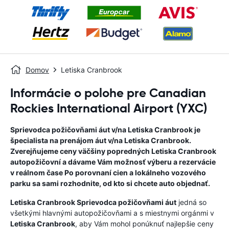
Domov
Letiska Cranbrook
Informácie o polohe pre Canadian
Rockies International Airport (YXC)
Sprievodca požičovňami áut v/na
Letiska Cranbrook
je
špecialista na prenájom áut v/na
Letiska Cranbrook
.
Zverejňujeme ceny väčšiny popredných
Letiska Cranbrook
autopožičovní a dávame Vám možnosť výberu a rezervácie
v reálnom čase Po porovnaní cien a lokálneho vozového
parku sa sami rozhodnite, od kto si chcete auto objednať.
Letiska Cranbrook
Sprievodca požičovňami áut
jedná so
všetkými hlavnými autopožičovňami a s miestnymi orgánmi v
Letiska Cranbrook
, aby Vám mohol ponúknuť najlepšie ceny