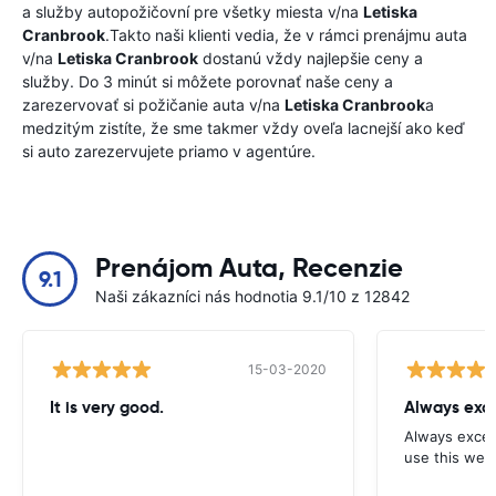
a služby autopožičovní pre všetky miesta v/na
Letiska
Cranbrook
.Takto naši klienti vedia, že v rámci prenájmu auta
v/na
Letiska Cranbrook
dostanú vždy najlepšie ceny a
služby. Do 3 minút si môžete porovnať naše ceny a
zarezervovať si požičanie auta v/na
Letiska Cranbrook
a
medzitým zistíte, že sme takmer vždy oveľa lacnejší ako keď
si auto zarezervujete priamo v agentúre.
Prenájom Auta, Recenzie
9.1
Naši zákazníci nás hodnotia 9.1/10 z 12842
15-03-2020
It is very good.
Always exce
Always excell
use this webs