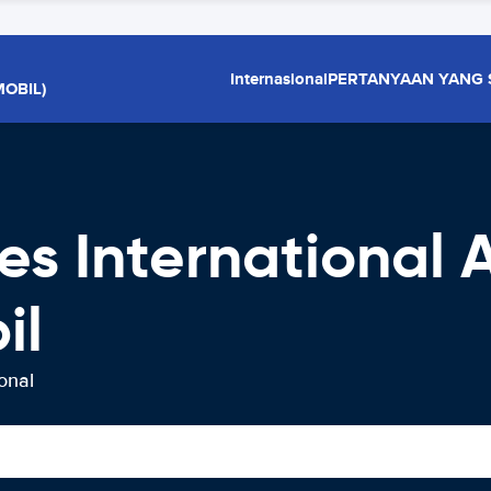
Internasional
PERTANYAAN YANG 
OBIL)
s International A
il
onal