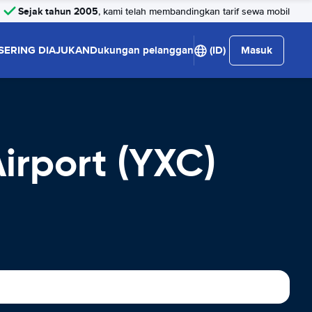
Sejak tahun 2005
, kami telah membandingkan tarif sewa mobil
SERING DIAJUKAN
Dukungan pelanggan
(ID)
Masuk
irport (YXC)