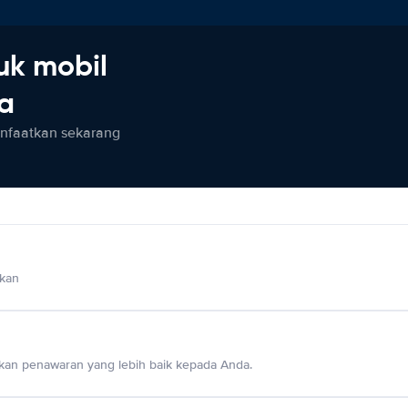
uk mobil
ia
anfaatkan sekarang
lkan
an penawaran yang lebih baik kepada Anda.