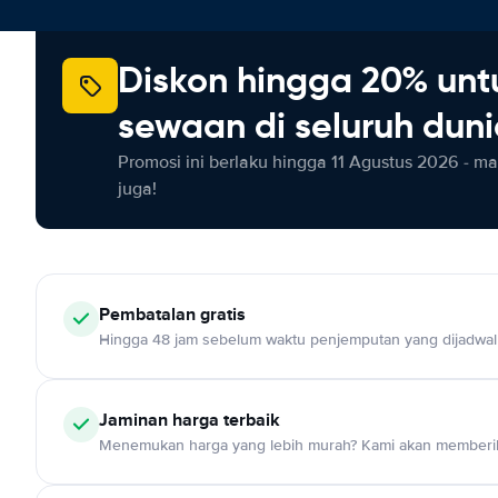
Diskon hingga 20% unt
sewaan di seluruh dun
Promosi ini berlaku hingga 11 Agustus 2026 - m
juga!
Pembatalan gratis
Hingga 48 jam sebelum waktu penjemputan yang dijadwa
Jaminan harga terbaik
Menemukan harga yang lebih murah? Kami akan memberik