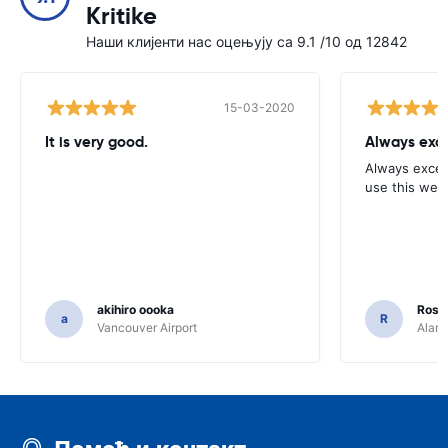
Kritike
Наши клијенти нас оцењују са 9.1 /10 од 12842
15-03-2020
It is very good.
Always exce
Always excell
use this webs
akihiro oooka
Rosar
a
R
Vancouver Airport
Alamo