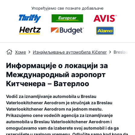
Упоређујемо све познате добављаче
Хоме
Изнајмљивање аутомобила Kičener
Breslau Va
Информације о локацији за
Международный аэропорт
Китченера – Ватерлоо
Vodič za iznamljivanje automobila u
Breslau
Vaterlookitchener Aerodrom
je stručnjak za
Breslau
Vaterlookitchener Aerodrom
na jednom mestu.
Prikazujemo cene vodećih agencija za iznamljivanje
automobila u
Breslau Vaterlookitchener Aerodrom
i
omogućavamo vam da izaberete svoj automobil i da ga
rezervišete u realnom vremenu. Odlučite samo kod koga da