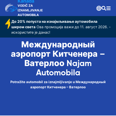
Kanada
Ватерлоо
VODIČ ZA
IZNAMLJIVANJE
AUTOMOBILA
До 20% попуста на изнајмљивање аутомобила
широм света
Ова промоција важи до 11. август 2026. -
искористите је данас!
Международный
аэропорт Китченера –
Ватерлоо Najam
Automobila
Potražite automobil za iznajmljivanje u Международный
аэропорт Китченера – Ватерлоо