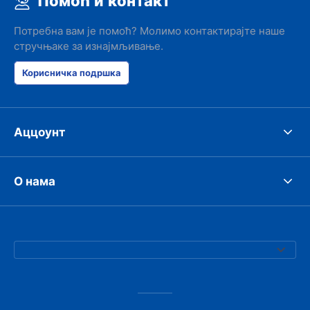
Помоћ и контакт
Потребна вам је помоћ? Молимо контактирајте наше
стручњаке за изнајмљивање.
Корисничка подршка
Аццоунт
О нама