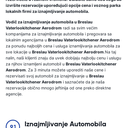
izvršite rezervacije upoređujući opcije cena i voznog parka
lokalnih firmi za iznajmljivanje automobila.
Vodič za iznajmljivanje automobila u
Breslau
Vaterlookitchener Aerodrom
radi sa svim većim
kompanijama za iznajmljivanje automobila i pregovara sa
lokalnim agencijama u
Breslau Vaterlookitchener Aerodrom
za ponudu najboljih cena i usluga iznamljivanja automobila za
sve lokacije u
Breslau Vaterlookitchener Aerodrom
.Na taj
nalin, naši klijenti znaju da uvek dobijaju najbolju cenu i uslugu
za njihov iznamljeni automobil u
Breslau Vaterlookitchener
Aerodrom
. Za 3 minuta možete uporediti naše cene i
rezervisati svoj automobil za iznajmljivanje u
Breslau
Vaterlookitchener Aerodrom
i saznaćete da je naša
rezervacija obično mnogo jeftinija od one preko direktne
agencije.
Iznajmljivanje Automobila
9.1