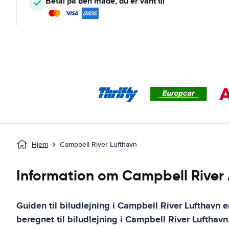
Betal på den måde, du er vant til
Hjem
Campbell River Lufthavn
Information om Campbell River 
Guiden til biludlejning i
Campbell River Lufthavn
er
beregnet til biludlejning i
Campbell River Lufthavn