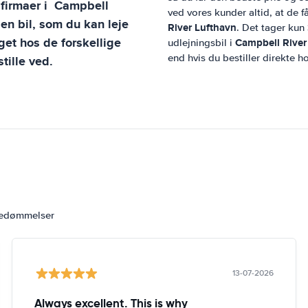
sfirmaer i
Campbell
ved vores kunder altid, at de f
 en bil, som du kan leje
River Lufthavn
. Det tager kun
et hos de forskellige
Campbell River
udlejningsbil i
end hvis du bestiller direkte h
tille ved.
bedømmelser
13-07-2026
Always excellent. This is why