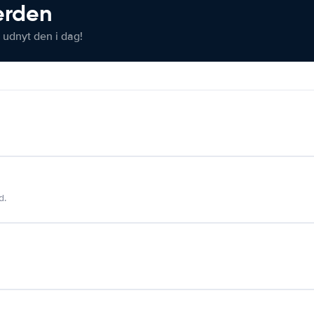
verden
 udnyt den i dag!
d.