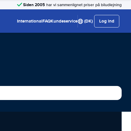
Siden 2005
har vi sammenlignet priser på biludlejning
International
FAQ
Kundeservice
(DK)
Log ind