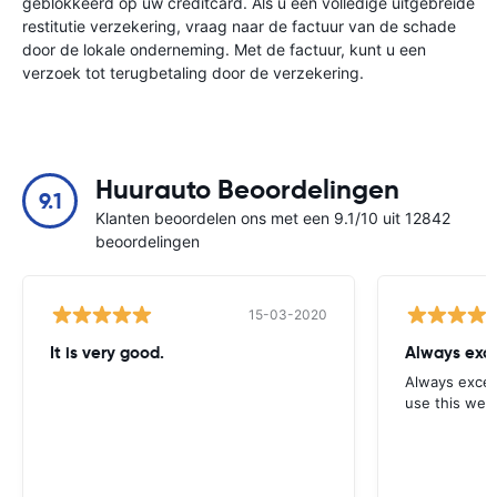
geblokkeerd op uw creditcard. Als u een volledige uitgebreide
restitutie verzekering, vraag naar de factuur van de schade
door de lokale onderneming. Met de factuur, kunt u een
verzoek tot terugbetaling door de verzekering.
Huurauto Beoordelingen
9.1
Klanten beoordelen ons met een 9.1/10 uit 12842
beoordelingen
15-03-2020
It is very good.
Always exce
Always excell
use this webs