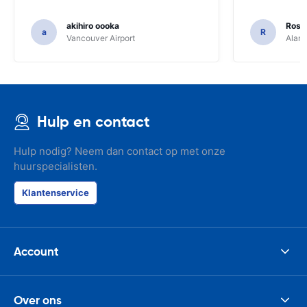
akihiro oooka
Rosar
a
R
Vancouver Airport
Alamo
Hulp en contact
Hulp nodig? Neem dan contact op met onze
huurspecialisten.
Klantenservice
Account
Over ons