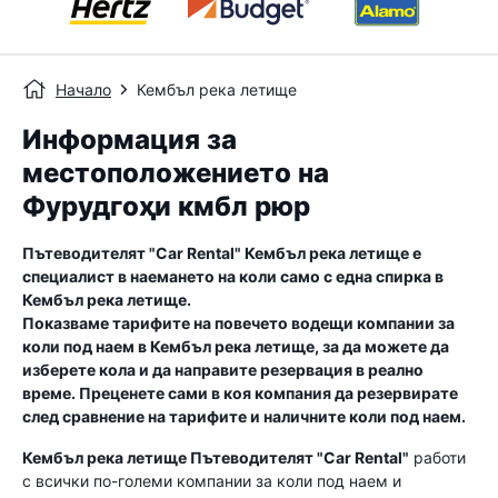
Начало
Кембъл река летище
Информация за
местоположението на
Фурудгоҳи кмбл рюр
Пътеводителят "Car Rental"
Кембъл река летище
е
специалист в наемането на коли само с една спирка в
Кембъл река летище
.
Показваме тарифите на повечето водещи компании за
коли под наем в
Кембъл река летище
, за да можете да
изберете кола и да направите резервация в реално
време. Преценете сами в коя компания да резервирате
след сравнение на тарифите и наличните коли под наем.
Кембъл река летище
Пътеводителят "Car Rental"
работи
с всички по-големи компании за коли под наем и