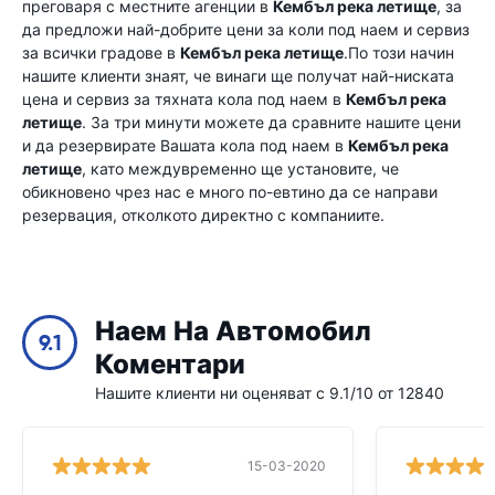
преговаря с местните агенции в
Кембъл река летище
, за
да предложи най-добрите цени за коли под наем и сервиз
за всички градове в
Кембъл река летище
.По този начин
нашите клиенти знаят, че винаги ще получат най-ниската
цена и сервиз за тяхната кола под наем в
Кембъл река
летище
. За три минути можете да сравните нашите цени
и да резервирате Вашата кола под наем в
Кембъл река
летище
, като междувременно ще установите, че
обикновено чрез нас е много по-евтино да се направи
резервация, отколкото директно с компаниите.
Наем На Автомобил
9.1
Коментари
Нашите клиенти ни оценяват с 9.1/10 от 12840
15-03-2020