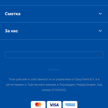
Сметка
За нас
Този уебсайт е собственост и се управлява от EasyTerra B.V. и е
регистриран в Търговската камара в Лиуварден, Нидерландия, под
номер 01104443.