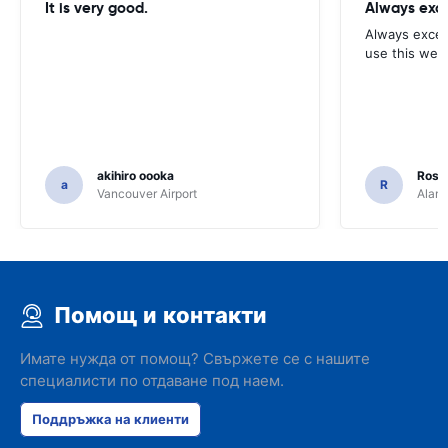
It is very good.
Always exce
Always excell
use this webs
akihiro oooka
Rosar
a
R
Vancouver Airport
Alamo
Помощ и контакти
Имате нужда от помощ? Свържете се с нашите
специалисти по отдаване под наем.
Поддръжка на клиенти