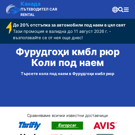
Канада
ПЪТЕВОДИТЕЛ CAR
RENTAL
До 20% отстъпка за автомобили под наем в цял свят
Тази промоция е валидна до 11 август 2026 г. -
възползвайте се от нея още днес!
Фурудгоҳи кмбл рюр
Коли под наем
Търсете кола под наем в Фурудгоҳи кмбл рюр
Сравняваме всички известни доставчици