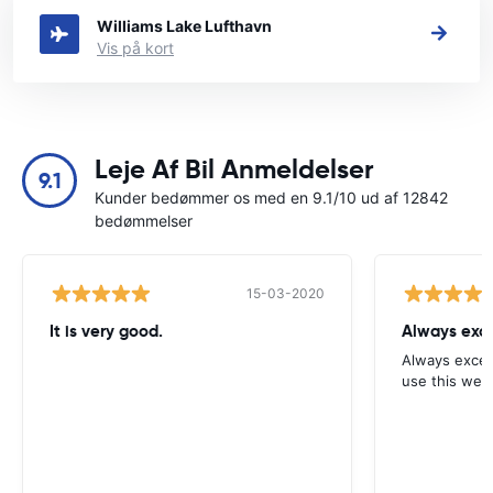
Williams Lake Lufthavn
Vis på kort
Leje Af Bil Anmeldelser
9.1
Kunder bedømmer os med en 9.1/10 ud af 12842
bedømmelser
15-03-2020
It is very good.
Always exce
Always excell
use this webs