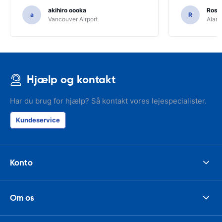
akihiro oooka
Rosar
a
R
Vancouver Airport
Alamo
Hjælp og kontakt
Har du brug for hjælp? Så kontakt vores lejespecialister.
Kundeservice
Konto
Om os