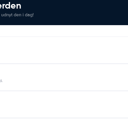
verden
 udnyt den i dag!
d.