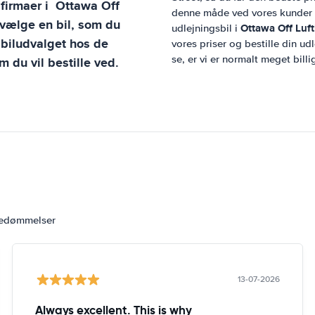
sfirmaer i
Ottawa Off
denne måde ved vores kunder al
 vælge en bil, som du
Ottawa Off Luf
udlejningsbil i
biludvalget hos de
vores priser og bestille din udl
se, er vi er normalt meget bill
m du vil bestille ved.
bedømmelser
13-07-2026
Always excellent. This is why