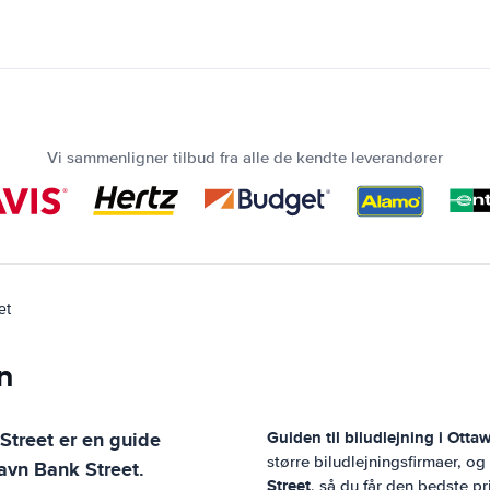
Vi sammenligner tilbud fra alle de kendte leverandører
et
n
Street
er en guide
Guiden til biludlejning i
Ottaw
større biludlejningsfirmaer, o
avn Bank Street
.
Street
, så du får den bedste pr