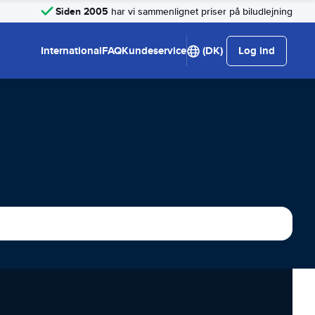
Siden 2005
har vi sammenlignet priser på biludlejning
International
FAQ
Kundeservice
(DK)
Log ind