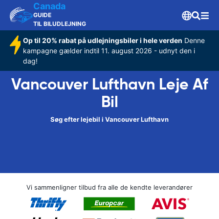
Canada
GUIDE
TIL BILUDLEJNING
Op til 20% rabat på udlejningsbiler i hele verden
Denne
kampagne gælder indtil 11. august 2026 - udnyt den i
dag!
Vancouver Lufthavn Leje Af
Bil
Søg efter lejebil i Vancouver Lufthavn
Vi sammenligner tilbud fra alle de kendte leverandører