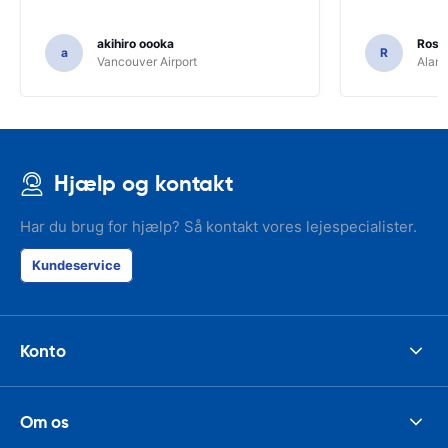
akihiro oooka
Rosar
a
R
Vancouver Airport
Alamo
Hjælp og kontakt
Har du brug for hjælp? Så kontakt vores lejespecialister.
Kundeservice
Konto
Om os