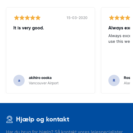
15-03-2020
It is very good.
Always exce
Always excell
use this webs
akihiro oooka
Rosar
a
R
Vancouver Airport
Alamo
Hjælp og kontakt
Har du brug for hjælp? Så kontakt vores lejespecialister.