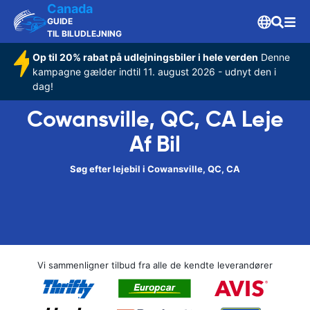
Canada
GUIDE
TIL BILUDLEJNING
Op til 20% rabat på udlejningsbiler i hele verden
Denne
kampagne gælder indtil 11. august 2026 - udnyt den i
dag!
Cowansville, QC, CA Leje
Af Bil
Søg efter lejebil i Cowansville, QC, CA
Vi sammenligner tilbud fra alle de kendte leverandører