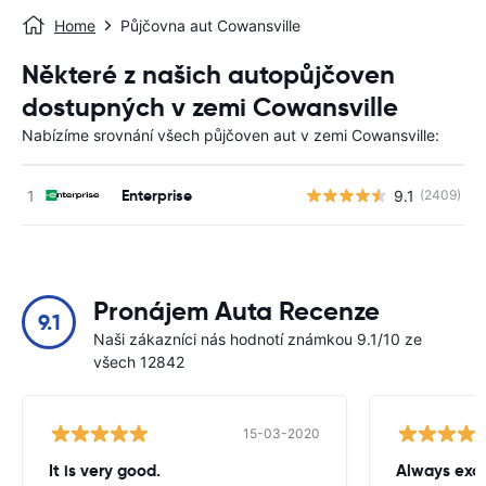
Home
Půjčovna aut Cowansville
Některé z našich autopůjčoven
dostupných v zemi Cowansville
Nabízíme srovnání všech půjčoven aut v zemi Cowansville:
Enterprise
9.1
(2409)
Pronájem Auta Recenze
9.1
Naši zákazníci nás hodnotí známkou 9.1/10 ze
všech 12842
15-03-2020
It is very good.
Always exce