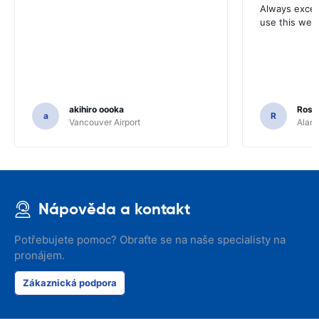
Always excell
use this webs
akihiro oooka
Rosar
a
R
Vancouver Airport
Alamo
Nápověda a kontakt
Potřebujete pomoc? Obraťte se na naše specialisty na
pronájem.
Zákaznická podpora