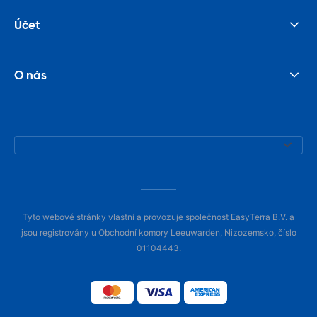
Účet
O nás
Tyto webové stránky vlastní a provozuje společnost EasyTerra B.V. a
jsou registrovány u Obchodní komory Leeuwarden, Nizozemsko, číslo
01104443.