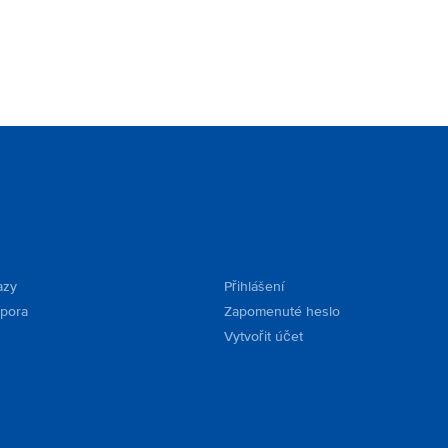
azy
Přihlášení
dpora
Zapomenuté heslo
Vytvořit účet