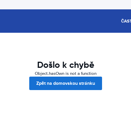
ČAS
Došlo k chybě
Object.hasOwn is not a function
Zpět na domovskou stránku