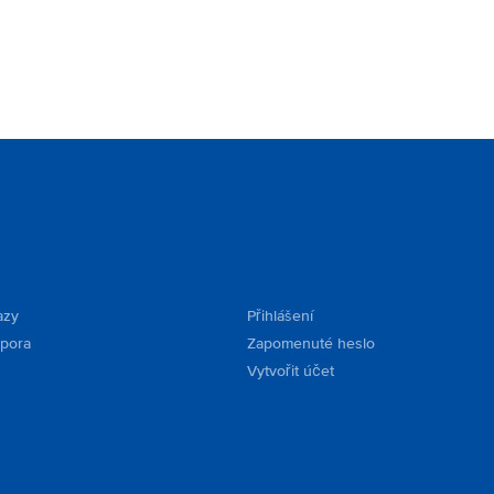
azy
Přihlášení
dpora
Zapomenuté heslo
Vytvořit účet