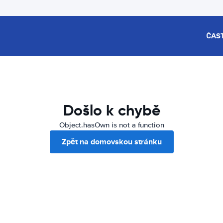
ČAS
Došlo k chybě
Object.hasOwn is not a function
Zpět na domovskou stránku